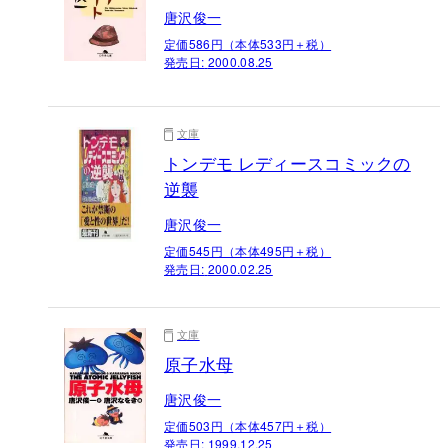
唐沢俊一
定価586円（本体533円＋税）
発売日:
2000.08.25
文庫
トンデモ レディースコミックの
逆襲
唐沢俊一
定価545円（本体495円＋税）
発売日:
2000.02.25
文庫
原子水母
唐沢俊一
定価503円（本体457円＋税）
発売日:
1999.12.25