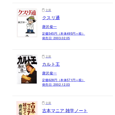
文庫
クスリ通
唐沢俊一
定価545円（本体495円＋税）
発売日:
2003.02.05
文庫
カルト王
唐沢俊一
定価628円（本体571円＋税）
発売日:
2002.12.03
文庫
古本マニア 雑学ノート