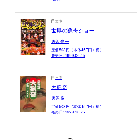
文庫
世界の猟奇ショー
唐沢俊一
定価503円（本体457円＋税）
発売日:
1999.06.25
文庫
大猟奇
唐沢俊一
定価503円（本体457円＋税）
発売日:
1998.10.25