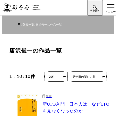
著者一覧
唐沢俊一の作品一覧
唐沢俊一の作品一覧
1
10
10
件
～
/
新書
新UFO入門 日本人は、なぜUFO
を見なくなったのか