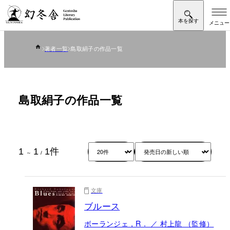
著者一覧
島取絹子の作品一覧
島取絹子の作品一覧
1
1
1
件
～
/
文庫
ブルース
ボーランジェ，R． ／ 村上龍 （監修）