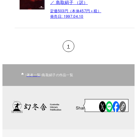
／ 島取絹子 （訳）
定価503円（本体457円＋税）
発売日:
1997.04.10
1
著者一覧
島取絹子の作品一覧
Share