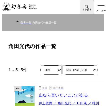
著者一覧
角田光代の作品一覧
角田光代の作品一覧
1
5
5
件
～
/
文庫
電子書籍
山なら言いたいことがある
井上荒野 ／ 角田光代 ／ 町田康 ／ 唯川