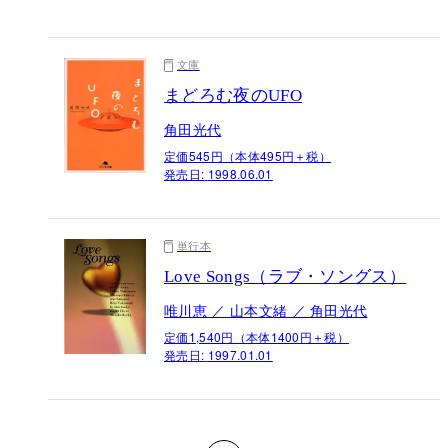
文庫
まどろむ夜のUFO
角田光代
定価545円（本体495円＋税）
発売日:
1998.06.01
単行本
Love Songs（ラブ・ソングス）
唯川恵 ／ 山本文緒 ／ 角田光代
定価1,540円（本体1400円＋税）
発売日:
1997.01.01