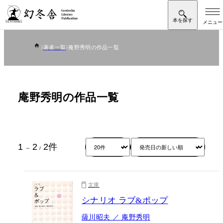
著者一覧
庵野秀明の作品一覧
庵野秀明の作品一覧
1
2
2
件
～
/
文庫
シナリオ ラブ&ポップ
薩川昭夫 ／ 庵野秀明