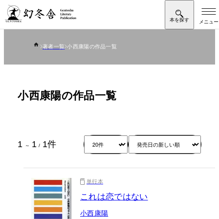
著者一覧
小西康陽の作品一覧
小西康陽の作品一覧
1
1
1
件
～
/
単行本
これは恋ではない
小西康陽