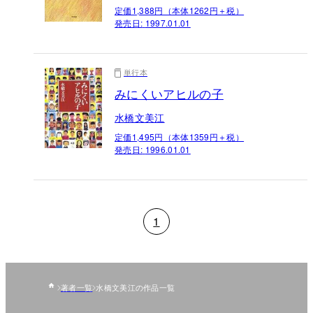
定価1,388円（本体1262円＋税）
発売日:
1997.01.01
単行本
みにくいアヒルの子
水橋文美江
定価1,495円（本体1359円＋税）
発売日:
1996.01.01
1
著者一覧
水橋文美江の作品一覧