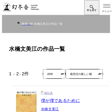
著者一覧
水橋文美江の作品一覧
水橋文美江の作品一覧
1
2
2
件
～
/
単行本
僕が僕であるために
水橋文美江