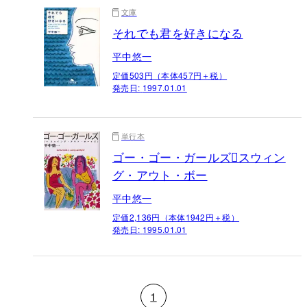
文庫
それでも君を好きになる
平中悠一
定価503円（本体457円＋税）
発売日:
1997.01.01
単行本
ゴー・ゴー・ガールズスウィン
グ・アウト・ボー
平中悠一
定価2,136円（本体1942円＋税）
発売日:
1995.01.01
1