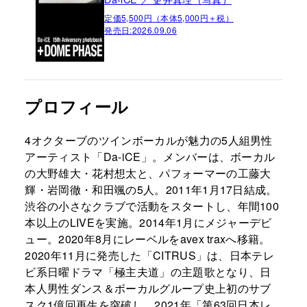
定価5,500円（本体5,000円＋税）
発売日:
2026.09.06
プロフィール
4オクターブのツインボーカルが魅力の5人組男性
アーティスト「Da-iCE」。メンバーは、ボーカル
の大野雄大・花村想太と、パフォーマーの工藤大
輝・岩岡徹・和田颯の5人。2011年1月17日結成。
渋谷の小さなクラブで活動をスタートし、年間100
本以上のLIVEを実施。2014年1月にメジャーデビ
ュー。2020年8月にレーベルをavex traxへ移籍。
2020年11月に発売した「CITRUS」は、日本テレ
ビ系日曜ドラマ「極主夫道」の主題歌となり、日
本人男性ダンス＆ボーカルグループ史上初のサブ
スク1億回再生を突破し、2021年「第63回日本レ