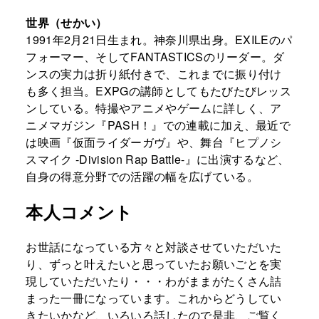
世界（せかい）
1991年2月21日生まれ。神奈川県出身。EXILEのパ
フォーマー、そしてFANTASTICSのリーダー。ダ
ンスの実力は折り紙付きで、これまでに振り付け
も多く担当。EXPGの講師としてもたびたびレッス
ンしている。特撮やアニメやゲームに詳しく、ア
ニメマガジン『PASH！』での連載に加え、最近で
は映画『仮面ライダーガヴ』や、舞台『ヒプノシ
スマイク -Division Rap Battle-』に出演するなど、
自身の得意分野での活躍の幅を広げている。
本人コメント
お世話になっている方々と対談させていただいた
り、ずっと叶えたいと思っていたお願いごとを実
現していただいたり・・・わがままがたくさん詰
まった一冊になっています。これからどうしてい
きたいかなど、いろいろ話したので是非、ご覧く