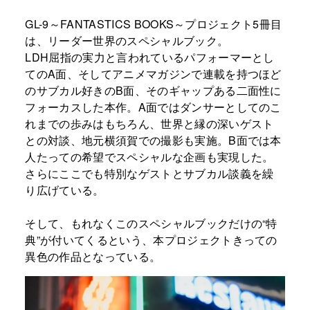
GL-9～FANTASTICS BOOKS～プロジェクト5冊目
は、リーダー世界のスペシャルブック。
LDH屈指の実力と言われているパフォーマーとし
てのA面、そしてアニメマガジンで連載を持つほど
のサブカル好きのB面、そのギャップある二面性に
フォーカスした本作。A面ではダンサーとしてのこ
れまでの歩みはもちろん、世界と縁の深いゲスト
との対談、地元横須賀での撮影も実施。B面では本
人たっての希望でスペシャルな企画も実現した。
さらにここでも特別なゲストとサブカル談義を繰
り広げている。
そして、もれなくこのスペシャルブックだけの“特
典”が付いてくるという、本プロジェクトきっての
異色の作品となっている。