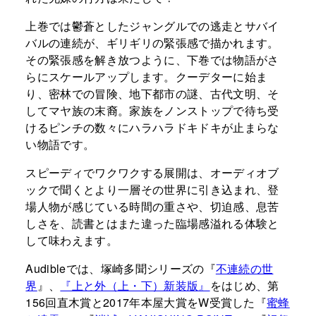
上巻では鬱蒼としたジャングルでの逃走とサバイ
バルの連続が、ギリギリの緊張感で描かれます。
その緊張感を解き放つように、下巻では物語がさ
らにスケールアップします。クーデターに始ま
り、密林での冒険、地下都市の謎、古代文明、そ
してマヤ族の末裔。家族をノンストップで待ち受
けるピンチの数々にハラハラドキドキが止まらな
い物語です。
スピーディでワクワクする展開は、オーディオブ
ックで聞くとより一層その世界に引き込まれ、登
場人物が感じている時間の重さや、切迫感、息苦
しさを、読書とはまた違った臨場感溢れる体験と
して味わえます。
Audibleでは、塚崎多聞シリーズの『
不連続の世
界
』、
『上と外（上・下）新装版』
をはじめ、第
156回直木賞と2017年本屋大賞をW受賞した『
蜜蜂