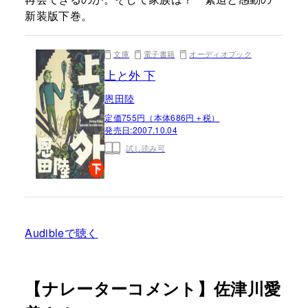
新装版下巻。
文庫
電子書籍
オーディオブック
上と外 下
恩田陸
定価755円（本体686円＋税）
発売日:
2007.10.04
試し読み可
Audibleで聴く
【ナレーターコメント】佐津川愛