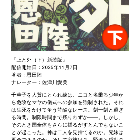
『上と外（下）新装版』
配信開始日：2025年11月7日
著者：恩田陸
ナレーター：佐津川愛美
千華子を人質にとられ練は、ニコと名乗る少年か
ら危険なマヤの儀式への参加を強制された。それ
は生死をかけて争う苛酷なレース。刻一刻と過ぎ
る時間。制限時間まで残りわずか――。しかし、
そのとき国全体をさらに揺るがすとんでもないこ
とが起こった。神は二人を見捨てるのか。兄妹は
再会できるのか。そして家族は？ 緊迫と感動の