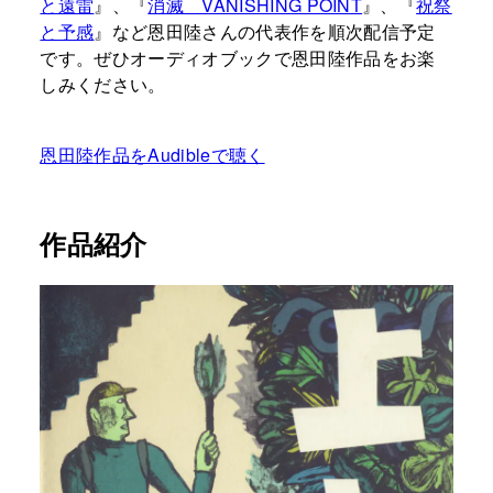
と遠雷
』、『
消滅 VANISHING POINT
』、『
祝祭
と予感
』など恩田陸さんの代表作を順次配信予定
です。ぜひオーディオブックで恩田陸作品をお楽
しみください。
恩田陸作品をAudibleで聴く
作品紹介