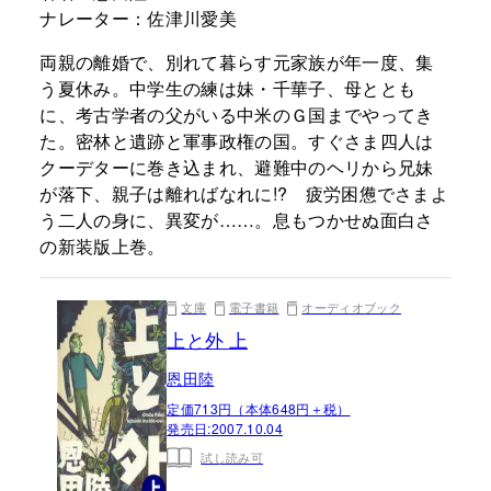
ナレーター：佐津川愛美
両親の離婚で、別れて暮らす元家族が年一度、集
う夏休み。中学生の練は妹・千華子、母ととも
に、考古学者の父がいる中米のＧ国までやってき
た。密林と遺跡と軍事政権の国。すぐさま四人は
クーデターに巻き込まれ、避難中のヘリから兄妹
が落下、親子は離ればなれに!? 疲労困憊でさまよ
う二人の身に、異変が……。息もつかせぬ面白さ
の新装版上巻。
文庫
電子書籍
オーディオブック
上と外 上
恩田陸
定価713円（本体648円＋税）
発売日:
2007.10.04
試し読み可