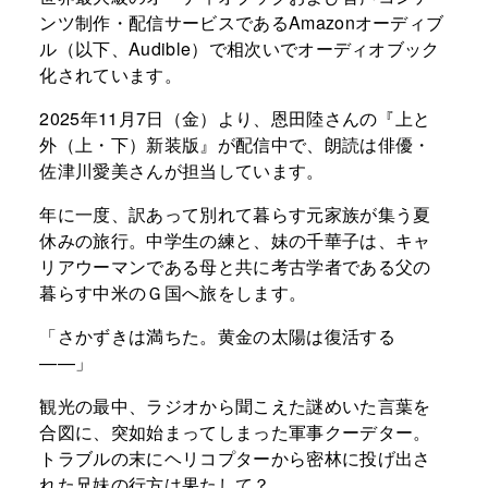
ンツ制作・配信サービスであるAmazonオーディブ
ル（以下、Audible）で相次いでオーディオブック
化されています。
2025年11月7日（金）より、恩田陸さんの『上と
外（上・下）新装版』が配信中で、朗読は俳優・
佐津川愛美さんが担当しています。
年に一度、訳あって別れて暮らす元家族が集う夏
休みの旅行。中学生の練と、妹の千華子は、キャ
リアウーマンである母と共に考古学者である父の
暮らす中米のＧ国へ旅をします。
「さかずきは満ちた。黄金の太陽は復活する
——」
観光の最中、ラジオから聞こえた謎めいた言葉を
合図に、突如始まってしまった軍事クーデター。
トラブルの末にヘリコプターから密林に投げ出さ
れた兄妹の行方は果たして？