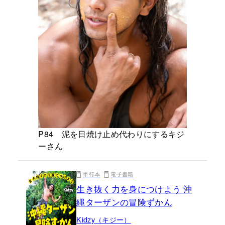
P84 泥を日焼け止め代わりにするキジ
ーさん
単行本
電子書籍
生き抜く力を身につけよう 沖
縄ターザンの冒険ずかん
Kidzy（キジー）