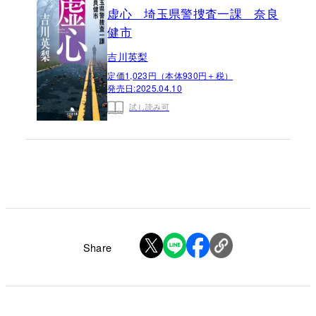
虚心 埼玉県警捜査一課 奈良
健市
吉川英梨
定価1,023円（本体930円＋税）
発売日:
2025.04.10
試し読み可
Share