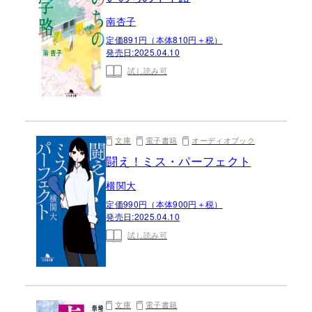
南杏子
定価891円（本体810円＋税）
発売日:
2025.04.10
試し読み可
文庫
電子書籍
オーディオブック
闘え！ミス・パーフェクト
横関大
定価990円（本体900円＋税）
発売日:
2025.04.10
試し読み可
文庫
電子書籍