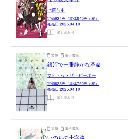
七尾与史
定価924円（本体840円＋税）
発売日:
2025.04.10
試し読み可
文庫
電子書籍
銀河で一番静かな革命
マヒトゥ・ザ・ピーポー
定価825円（本体750円＋税）
発売日:
2025.04.10
試し読み可
文庫
電子書籍
いのちの十字路