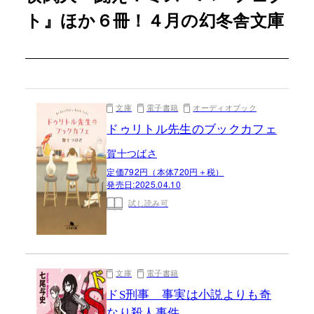
ト』ほか６冊！４月の幻冬舎文庫
文庫
電子書籍
オーディオブック
ドゥリトル先生のブックカフェ
賀十つばさ
定価792円（本体720円＋税）
発売日:
2025.04.10
試し読み可
文庫
電子書籍
ドS刑事 事実は小説よりも奇
なり殺人事件