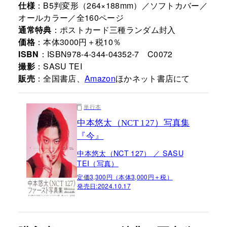
仕様
：B5判変形（264×188mm）／ソフトカバー／
オールカラー／全160ページ
通常特典
：ポストカード三種ランダム封入
価格
：本体3000円＋税10％
ISBN
：ISBN978-4-344-04352-7 C0072
撮影
：SASU TEI
販売
：全国書店、
Amazon
ほかネット書店にて
単行本
中本悠太（NCT 127）写真集
『今』
中本悠太（NCT 127） ／ SASU
TEI（写真）
定価3,300円（本体3,000円＋税）
発売日:
2024.10.17