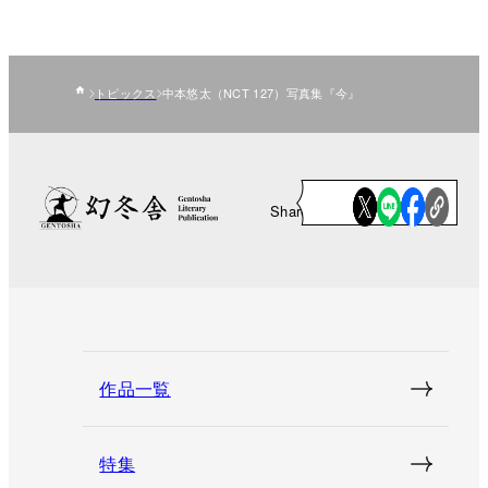
トピックス
中本悠太（NCT 127）写真集『今』
Share
作品一覧
特集