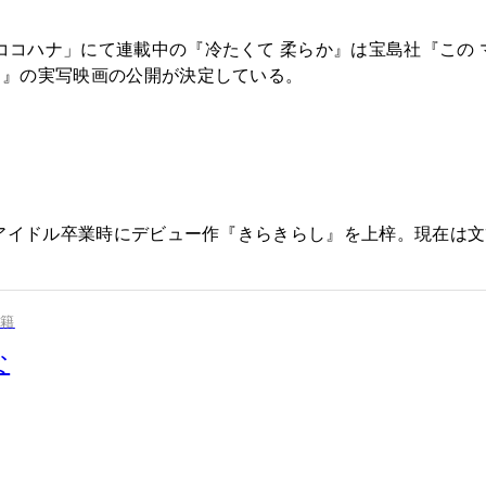
「ココハナ」にて連載中の『冷たくて 柔らか』は宝島社『この 
ネコ』の実写映画の公開が決定している。
3年、アイドル卒業時にデビュー作『きらきらし』を上梓。現在
書籍
な