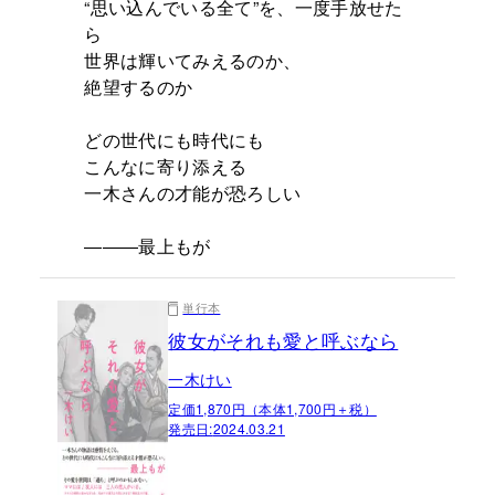
“思い込んでいる全て”を、一度手放せた
ら
世界は輝いてみえるのか、
絶望するのか
どの世代にも時代にも
こんなに寄り添える
一木さんの才能が恐ろしい
―――最上もが
単行本
彼女がそれも愛と呼ぶなら
一木けい
定価1,870円（本体1,700円＋税）
発売日:
2024.03.21