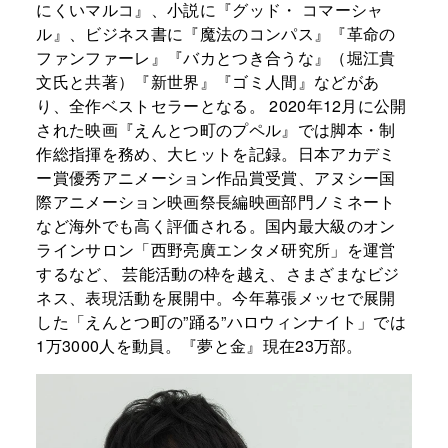
にくいマルコ』、小説に『グッド・ コマーシャ
ル』、ビジネス書に『魔法のコンパス』『革命の
ファンファーレ』『バカとつき合うな』（堀江貴
文氏と共著）『新世界』『ゴミ人間』などがあ
り、全作ベストセラーとなる。 2020年12月に公開
された映画『えんとつ町のプペル』では脚本・制
作総指揮を務め、大ヒットを記録。日本アカデミ
ー賞優秀アニメーション作品賞受賞、アヌシー国
際アニメーション映画祭長編映画部門ノミネート
など海外でも高く評価される。国内最大級のオン
ラインサロン「西野亮廣エンタメ研究所」を運営
するなど、 芸能活動の枠を越え、さまざまなビジ
ネス、表現活動を展開中。今年幕張メッセで展開
した「えんとつ町の”踊る”ハロウィンナイト」では
1万3000人を動員。『夢と金』現在23万部。