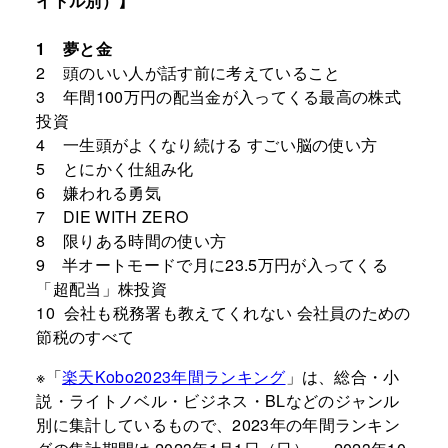
イトル別）】
1 夢と金
2 頭のいい人が話す前に考えていること
3 年間100万円の配当金が入ってくる最高の株式
投資
4 一生頭がよくなり続ける すごい脳の使い方
5 とにかく仕組み化
6 嫌われる勇気
7 DIE WITH ZERO
8 限りある時間の使い方
9
半オートモードで月に23.5万円が入ってくる
「超配当」株投資
10
会社も税務署も教えてくれない 会社員のための
節税のすべて
※「
楽天Kobo2023年間ランキング
」は、総合・小
説・ライトノベル・ビジネス・BLなどのジャンル
別に集計しているもので、2023年の年間ランキン