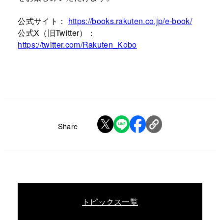
公式サイト：
https://books.rakuten.co.jp/e-book/
公式
X
（旧
Twitter
）：
https://twitter.com/Rakuten_Kobo
Share
トピックス一覧