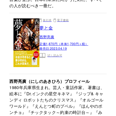
の人が読むべき一冊だ。
単行本
電子書籍
夢と金
西野亮廣
定価1,870円（本体1,700円＋税）
発売日:
2023.04.19
試し読み可
西野亮廣（にしのあきひろ）プロフィール
1980年兵庫県生まれ。芸人・童話作家。 著書は、
絵本に『Dr.インクの星空キネマ』『ジップ& キャ
ンディ ロボットたちのクリスマス』『オルゴール
ワールド』『えんとつ町のプペル』『ほんやのポ
ンチョ』『チックタック～約束の時計台～』『み