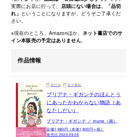
実際にお店に行って、
店頭にない場合は、「品切
れ」
ということになりますが、どうぞご了承くだ
さい。
※現在のところ、Amazonほか、
ネット書店でのサ
イン本販売の予定はありません
。
作品情報
単行本
電子書籍
ブリアナ・ギガンテのほんとう
にあったかわからない物語（あ
なたしだい）
ブリアナ・ギガンテ ／ mune（画）
定価1,980円（本体1,800円＋税）
発売日:
2023.09.06