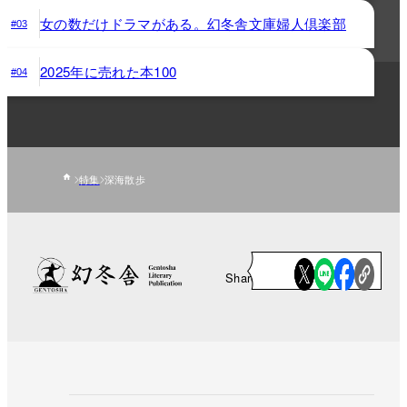
女の数だけドラマがある。幻冬舎文庫婦人倶楽部
#03
2025年に売れた本100
#04
特集
深海散歩
Share