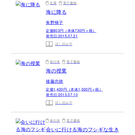
文庫
電子書籍
海に降る
朱野帰子
定価803円（本体730円＋税）
発売日:
2015.07.21
試し読み可
単行本
電子書籍
海の授業
後藤忠徳
定価1,430円（本体1,300円＋税）
発売日:
2013.07.10
試し読み可
単行本
電子書籍
会いに行ける海のフシギな生き