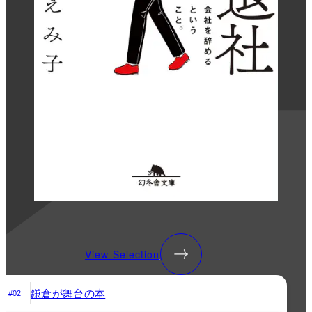
View Selection
鎌倉が舞台の本
#02