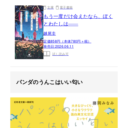
文庫
電子書籍
もう一度だけ会えたなら、ぼく
とわたしは——
越尾圭
定価858円（本体780円＋税）
発売日:
2026.06.11
試し読み可
パンダのうんこはいい匂い