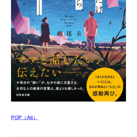
POP（A6）