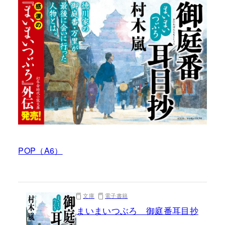
POP（A6）
文庫
電子書籍
まいまいつぶろ 御庭番耳目抄