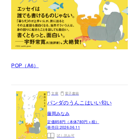
POP（A6）
文庫
電子書籍
パンダのうんこはいい匂い
藤岡みなみ
定価858円（本体780円＋税）
発売日:
2026.06.11
試し読み可