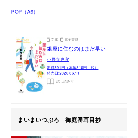
POP（A6）
文庫
電子書籍
銀座に住むのはまだ早い
小野寺史宜
定価891円（本体810円＋税）
発売日:
2026.06.11
試し読み可
まいまいつぶろ 御庭番耳目抄