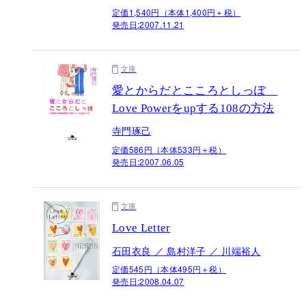
定価1,540円（本体1,400円＋税）
発売日:
2007.11.21
文庫
愛とからだとこころとしっぽ
Love Powerをupする108の方法
寺門琢己
定価586円（本体533円＋税）
発売日:
2007.06.05
文庫
Love Letter
石田衣良 ／ 島村洋子 ／ 川端裕人
定価545円（本体495円＋税）
発売日:
2008.04.07