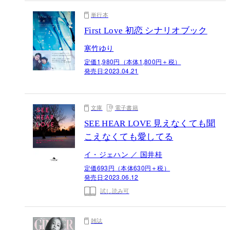
単行本
First Love 初恋 シナリオブック
寒竹ゆり
定価1,980円（本体1,800円＋税）
発売日:
2023.04.21
文庫
電子書籍
SEE HEAR LOVE 見えなくても聞
こえなくても愛してる
イ・ジェハン ／ 国井桂
定価693円（本体630円＋税）
発売日:
2023.06.12
試し読み可
雑誌