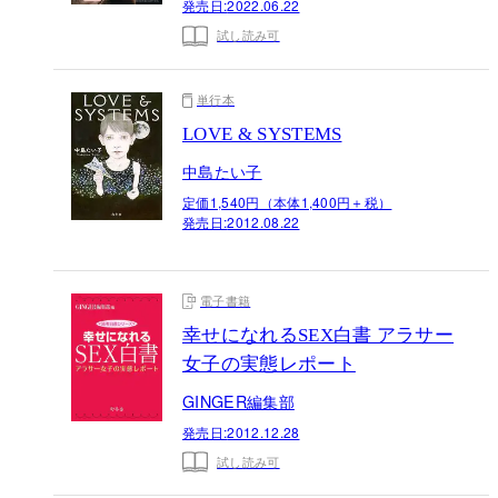
発売日:
2022.06.22
試し読み可
単行本
LOVE & SYSTEMS
中島たい子
定価1,540円（本体1,400円＋税）
発売日:
2012.08.22
電子書籍
幸せになれるSEX白書 アラサー
女子の実態レポート
GINGER編集部
発売日:
2012.12.28
試し読み可