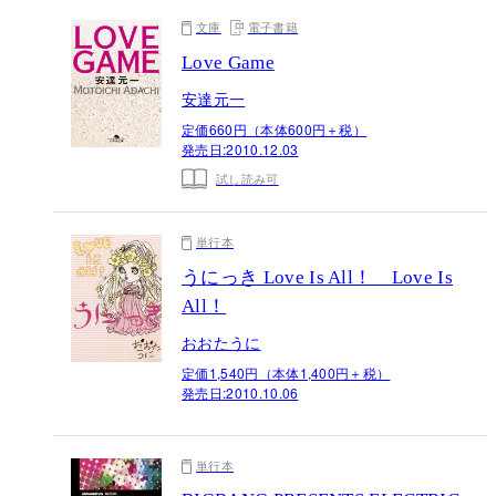
文庫
電子書籍
Love Game
安達元一
定価660円（本体600円＋税）
発売日:
2010.12.03
試し読み可
単行本
うにっき Love Is All！ Love Is
All！
おおたうに
定価1,540円（本体1,400円＋税）
発売日:
2010.10.06
単行本