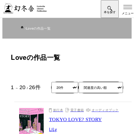
Loveの作品一覧
Loveの作品一覧
1
20
26
件
～
/
単行本
電子書籍
オーディオブック
TOKYO LOVE? STORY
LiLy