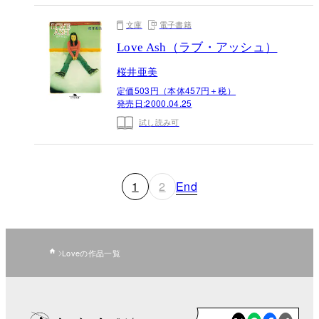
文庫
電子書籍
Love Ash（ラブ・アッシュ）
桜井亜美
定価503円（本体457円＋税）
発売日:
2000.04.25
試し読み可
1
2
End
Loveの作品一覧