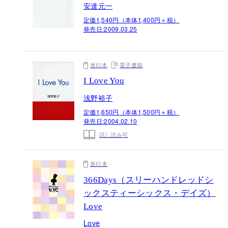
安達元一
定価1,540円（本体1,400円＋税）
発売日:
2009.03.25
単行本
電子書籍
I Love You
浅野裕子
定価1,650円（本体1,500円＋税）
発売日:
2004.02.10
試し読み可
単行本
366Days（スリーハンドレッドシ
ックスティーシックス・デイズ）
Love
Love