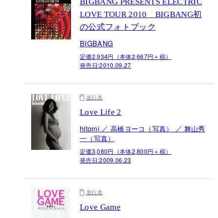
BIGBANG PRESENTS ELECTRIC
LOVE TOUR 2010 BIGBANG初
の公式フォトブック
BIGBANG
定価2,934円（本体2,667円＋税）
発売日:
2010.09.27
単行本
Love Life 2
hitomi ／ 高橋ヨーコ（写真） ／ 舞山秀
一（写真）
定価3,080円（本体2,800円＋税）
発売日:
2009.06.23
単行本
Love Game