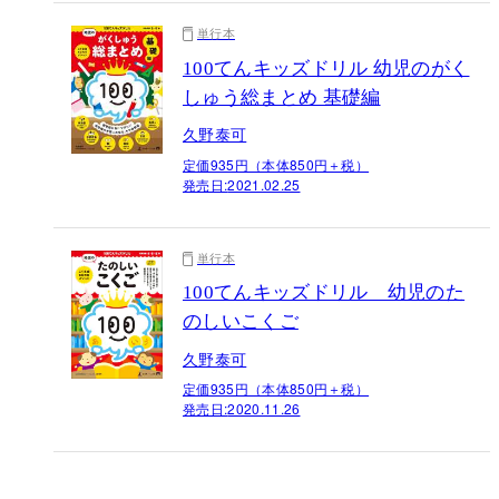
単行本
100てんキッズドリル 幼児のがく
しゅう総まとめ 基礎編
久野泰可
定価935円（本体850円＋税）
発売日:
2021.02.25
単行本
100てんキッズドリル 幼児のた
のしいこくご
久野泰可
定価935円（本体850円＋税）
発売日:
2020.11.26