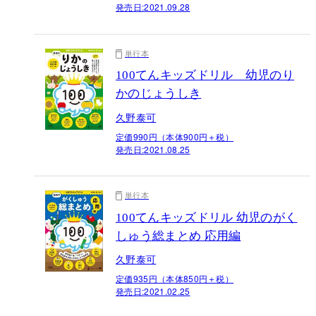
発売日:
2021.09.28
単行本
100てんキッズドリル 幼児のり
かのじょうしき
久野泰可
定価990円（本体900円＋税）
発売日:
2021.08.25
単行本
100てんキッズドリル 幼児のがく
しゅう総まとめ 応用編
久野泰可
定価935円（本体850円＋税）
発売日:
2021.02.25