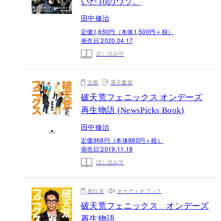
いた10のウソ。
田中修治
定価1,650円（本体1,500円＋税）
発売日:
2020.04.17
試し読み可
文庫
電子書籍
破天荒フェニックス オンデーズ
再生物語 (NewsPicks Book)
田中修治
定価968円（本体880円＋税）
発売日:
2019.11.18
試し読み可
単行本
オーディオブック
破天荒フェニックス オンデーズ
再生物語