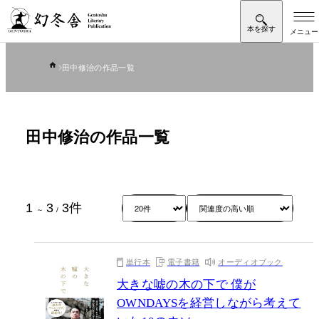
田中修治の作品一覧
田中修治の作品一覧
1
3
3
件
～
/
単行本
電子書籍
オーディオブック
大きな嘘の木の下で 僕が
OWNDAYSを経営しながら考えて