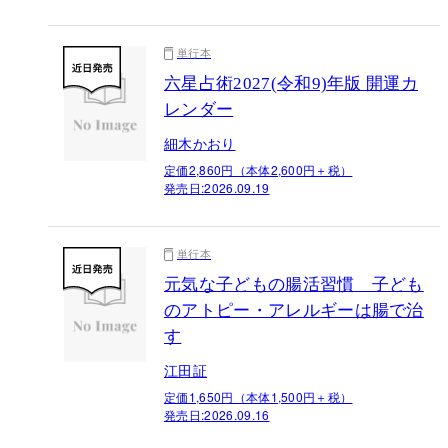
単行本
六星占術2027(令和9)年版 開運カ
レンダー
細木かおり
定価2,860円（本体2,600円＋税）
発売日:
2026.09.19
単行本
元気な子どもの腸活習慣 子ども
のアトピー・アレルギーは腸で治
す
江田証
定価1,650円（本体1,500円＋税）
発売日:
2026.09.16