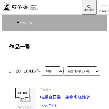
作品一覧
作品一覧
1
20
10416
件
～
/
単行本
猫屋台日乗 生物多様性篇
ハルノ宵子