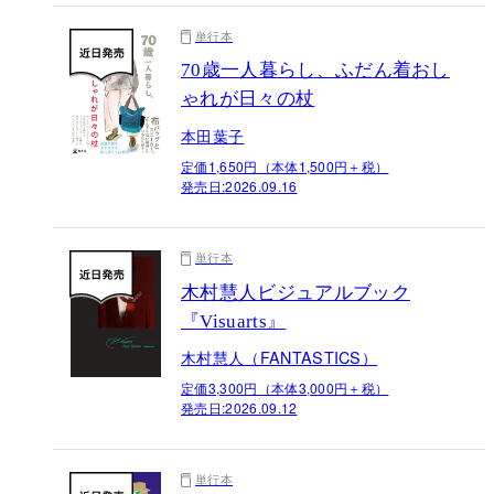
単行本
70歳一人暮らし、ふだん着おし
ゃれが日々の杖
本田葉子
定価1,650円（本体1,500円＋税）
発売日:
2026.09.16
単行本
木村慧人ビジュアルブック
『Visuarts』
木村慧人（FANTASTICS）
定価3,300円（本体3,000円＋税）
発売日:
2026.09.12
単行本