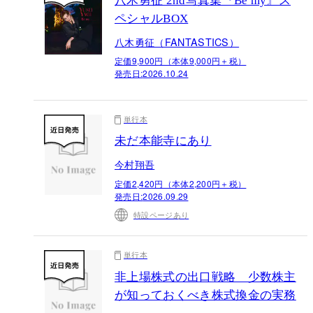
八木勇征 2nd写真集『Be my』ス
ペシャルBOX
八木勇征（FANTASTICS）
定価9,900円（本体9,000円＋税）
発売日:
2026.10.24
単行本
未だ本能寺にあり
今村翔吾
定価2,420円（本体2,200円＋税）
発売日:
2026.09.29
特設ページあり
単行本
非上場株式の出口戦略 少数株主
が知っておくべき株式換金の実務