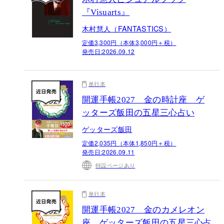
『Visuarts』
木村慧人（FANTASTICS）
定価3,300円（本体3,000円＋税）
発売日:
2026.09.12
単行本
開運手帳2027 金の時計座 ゲ
ッターズ飯田の五星三心占い
ゲッターズ飯田
定価2,035円（本体1,850円＋税）
発売日:
2026.09.11
特設ページあり
単行本
開運手帳2027 金のカメレオン
座 ゲッターズ飯田の五星三心占