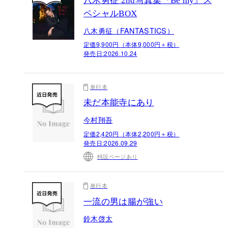
八木勇征 2nd写真集『Be my』ス
ペシャルBOX
八木勇征（FANTASTICS）
定価9,900円（本体9,000円＋税）
発売日:
2026.10.24
単行本
未だ本能寺にあり
今村翔吾
定価2,420円（本体2,200円＋税）
発売日:
2026.09.29
特設ページあり
単行本
一流の男は腸が強い
鈴木啓太