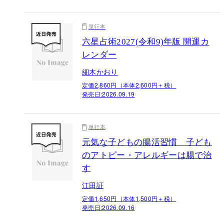
単行本
六星占術2027(令和9)年版 開運カ
レンダー
細木かおり
定価2,860円（本体2,600円＋税）
発売日:
2026.09.19
単行本
元気な子どもの腸活習慣 子ども
のアトピー・アレルギーは腸で治
す
江田証
定価1,650円（本体1,500円＋税）
発売日:
2026.09.16