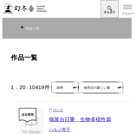
作品一覧
作品一覧
1
20
10419
件
～
/
単行本
猫屋台日乗 生物多様性篇
ハルノ宵子