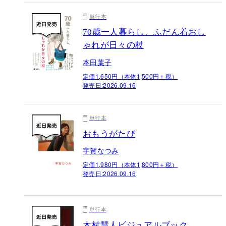
単行本
70歳一人暮らし、ふだん着おし
ゃれが日々の杖
本田葉子
定価1,650円（本体1,500円＋税）
発売日:
2026.09.16
単行本
おもうがたび
宇賀なつみ
定価1,980円（本体1,800円＋税）
発売日:
2026.09.16
単行本
木村慧人ビジュアルブック