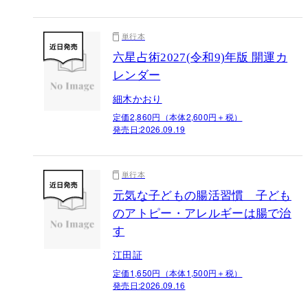
単行本
六星占術2027(令和9)年版 開運カ
レンダー
細木かおり
定価2,860円（本体2,600円＋税）
発売日:
2026.09.19
単行本
元気な子どもの腸活習慣 子ども
のアトピー・アレルギーは腸で治
す
江田証
定価1,650円（本体1,500円＋税）
発売日:
2026.09.16