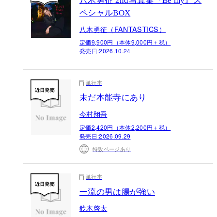
八木勇征 2nd写真集『Be my』ス
ペシャルBOX
八木勇征（FANTASTICS）
定価9,900円（本体9,000円＋税）
発売日:
2026.10.24
単行本
未だ本能寺にあり
今村翔吾
定価2,420円（本体2,200円＋税）
発売日:
2026.09.29
特設ページあり
単行本
一流の男は腸が強い
鈴木啓太