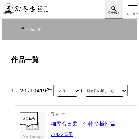
作品一覧
作品一覧
1
20
10419
件
～
/
単行本
猫屋台日乗 生物多様性篇
ハルノ宵子