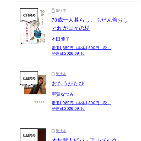
単行本
70歳一人暮らし、ふだん着おし
ゃれが日々の杖
本田葉子
定価1,650円（本体1,500円＋税）
発売日:
2026.09.16
単行本
おもうがたび
宇賀なつみ
定価1,980円（本体1,800円＋税）
発売日:
2026.09.16
単行本
木村慧人ビジュアルブック