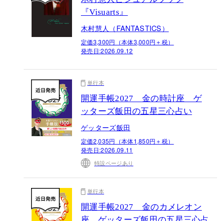
『Visuarts』
木村慧人（FANTASTICS）
定価3,300円（本体3,000円＋税）
発売日:
2026.09.12
単行本
開運手帳2027 金の時計座 ゲ
ッターズ飯田の五星三心占い
ゲッターズ飯田
定価2,035円（本体1,850円＋税）
発売日:
2026.09.11
特設ページあり
単行本
開運手帳2027 金のカメレオン
座 ゲッターズ飯田の五星三心占