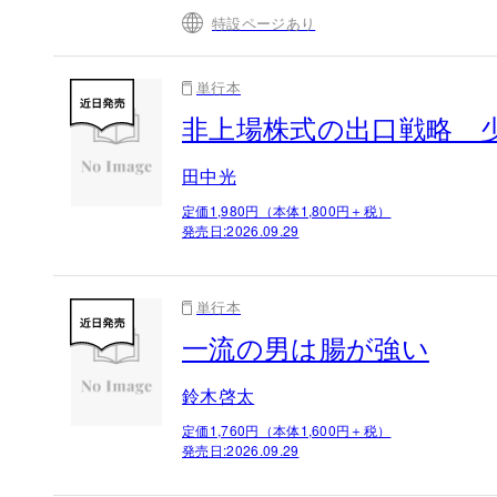
特設ページあり
単行本
非上場株式の出口戦略 
田中光
定価1,980円（本体1,800円＋税）
発売日:
2026.09.29
単行本
一流の男は腸が強い
鈴木啓太
定価1,760円（本体1,600円＋税）
発売日:
2026.09.29