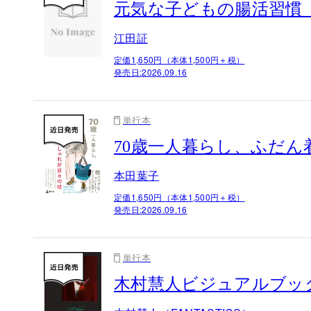
元気な子どもの腸活習慣
江田証
定価1,650円（本体1,500円＋税）
発売日:
2026.09.16
単行本
70歳一人暮らし、ふだ
本田葉子
定価1,650円（本体1,500円＋税）
発売日:
2026.09.16
単行本
木村慧人ビジュアルブック『V