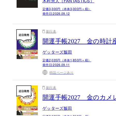
木村慧人（FANTASTICS）
定価3,300円（本体3,000円＋税）
発売日:
2026.09.12
単行本
開運手帳2027 金の時
ゲッターズ飯田
定価2,035円（本体1,850円＋税）
発売日:
2026.09.11
特設ページあり
単行本
開運手帳2027 金のカ
ゲッターズ飯田