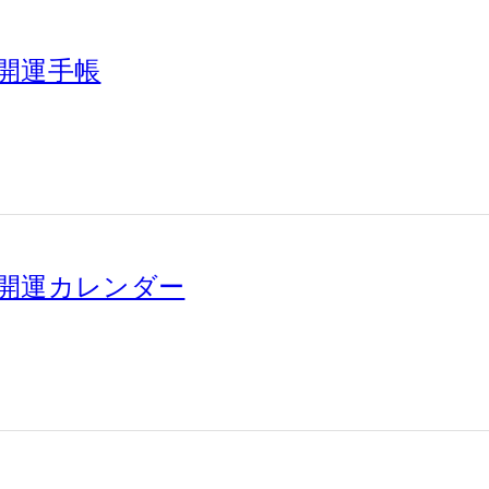
 開運手帳
版 開運カレンダー