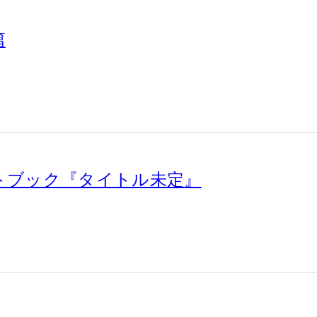
篇
リートブック『タイトル未定』