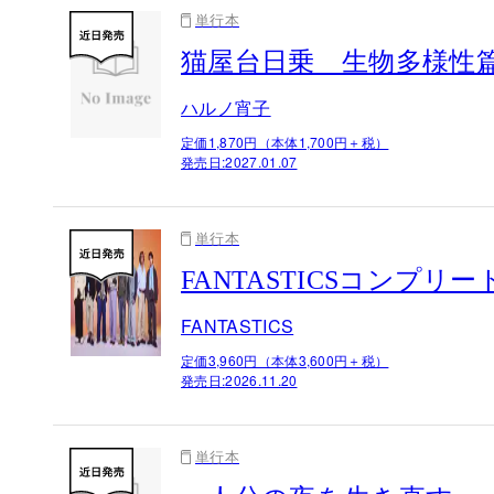
単行本
猫屋台日乗 生物多様性
ハルノ宵子
定価1,870円（本体1,700円＋税）
発売日:
2027.01.07
単行本
FANTASTICSコンプ
FANTASTICS
定価3,960円（本体3,600円＋税）
発売日:
2026.11.20
単行本