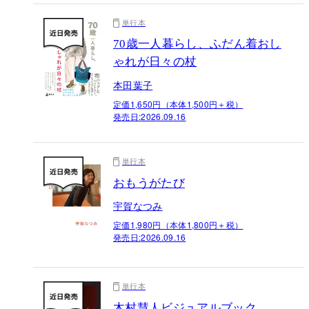
単行本
70歳一人暮らし、ふだん着おし
ゃれが日々の杖
本田葉子
定価1,650円（本体1,500円＋税）
発売日:
2026.09.16
単行本
おもうがたび
宇賀なつみ
定価1,980円（本体1,800円＋税）
発売日:
2026.09.16
単行本
木村慧人ビジュアルブック