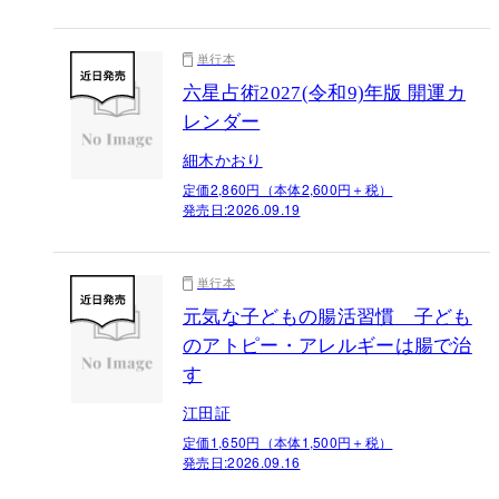
単行本
六星占術2027(令和9)年版 開運カ
レンダー
細木かおり
定価2,860円（本体2,600円＋税）
発売日:
2026.09.19
単行本
元気な子どもの腸活習慣 子ども
のアトピー・アレルギーは腸で治
す
江田証
定価1,650円（本体1,500円＋税）
発売日:
2026.09.16