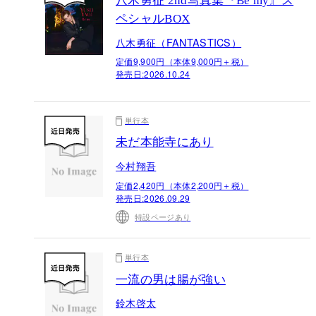
八木勇征 2nd写真集『Be my』ス
ペシャルBOX
八木勇征（FANTASTICS）
定価9,900円（本体9,000円＋税）
発売日:
2026.10.24
単行本
未だ本能寺にあり
今村翔吾
定価2,420円（本体2,200円＋税）
発売日:
2026.09.29
特設ページあり
単行本
一流の男は腸が強い
鈴木啓太