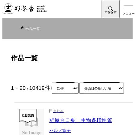
作品一覧
作品一覧
1
20
10419
件
～
/
単行本
猫屋台日乗 生物多様性篇
ハルノ宵子