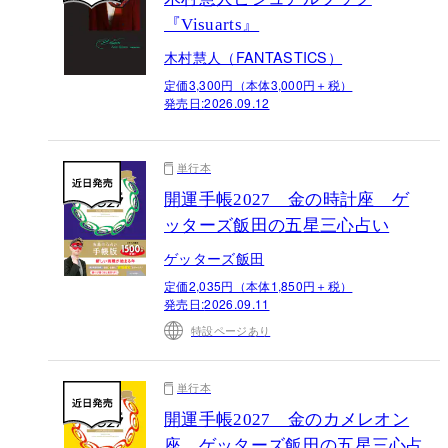
『Visuarts』
木村慧人（FANTASTICS）
定価3,300円（本体3,000円＋税）
発売日:
2026.09.12
単行本
開運手帳2027 金の時計座 ゲ
ッターズ飯田の五星三心占い
ゲッターズ飯田
定価2,035円（本体1,850円＋税）
発売日:
2026.09.11
特設ページあり
単行本
開運手帳2027 金のカメレオン
座 ゲッターズ飯田の五星三心占