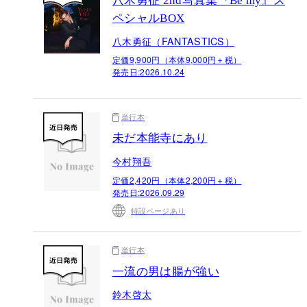
八木勇征 2nd写真集『Be my』ス
ペシャルBOX
八木勇征（FANTASTICS）
定価9,900円（本体9,000円＋税）
発売日:
2026.10.24
単行本
未だ本能寺にあり
今村翔吾
定価2,420円（本体2,200円＋税）
発売日:
2026.09.29
特設ページあり
単行本
一流の男は腸が強い
鈴木啓太