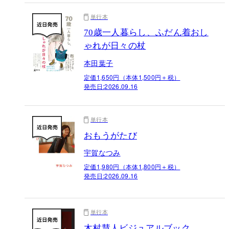
単行本
70歳一人暮らし、ふだん着おし
ゃれが日々の杖
本田葉子
定価1,650円（本体1,500円＋税）
発売日:
2026.09.16
単行本
おもうがたび
宇賀なつみ
定価1,980円（本体1,800円＋税）
発売日:
2026.09.16
単行本
木村慧人ビジュアルブック