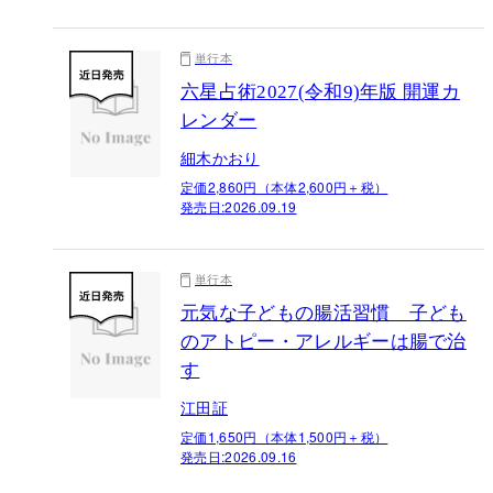
単行本
六星占術2027(令和9)年版 開運カ
レンダー
細木かおり
定価2,860円（本体2,600円＋税）
発売日:
2026.09.19
単行本
元気な子どもの腸活習慣 子ども
のアトピー・アレルギーは腸で治
す
江田証
定価1,650円（本体1,500円＋税）
発売日:
2026.09.16