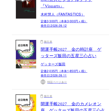
『Visuarts』
木村慧人（FANTASTICS）
定価3,300円（本体3,000円＋税）
発売日:
2026.09.12
単行本
開運手帳2027 金の時計座 ゲ
ッターズ飯田の五星三心占い
ゲッターズ飯田
定価2,035円（本体1,850円＋税）
発売日:
2026.09.11
特設ページあり
単行本
開運手帳2027 金のカメレオン
座 ゲッターズ飯田の五星三心占