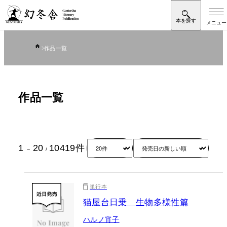
作品一覧
作品一覧
1
20
10419
件
～
/
単行本
猫屋台日乗 生物多様性篇
ハルノ宵子