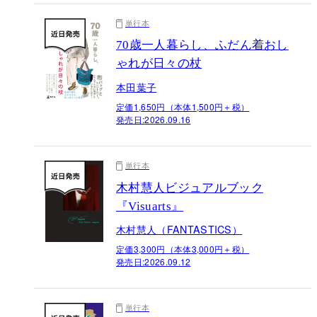
単行本
70歳一人暮らし、ふだん着おし
ゃれが日々の杖
本田葉子
定価1,650円（本体1,500円＋税）
発売日:
2026.09.16
単行本
木村慧人ビジュアルブック
『Visuarts』
木村慧人（FANTASTICS）
定価3,300円（本体3,000円＋税）
発売日:
2026.09.12
単行本