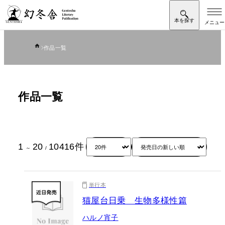
作品一覧
作品一覧
1
20
10416
件
～
/
単行本
猫屋台日乗 生物多様性篇
ハルノ宵子