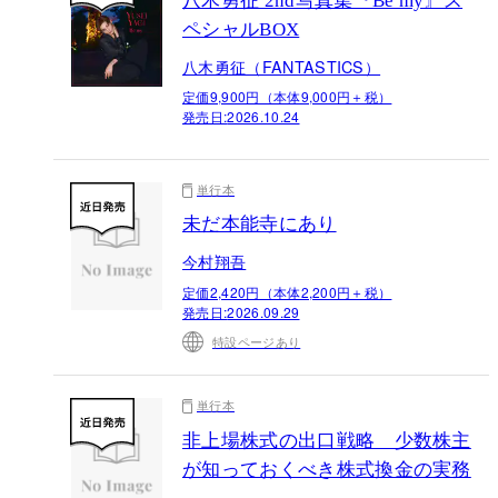
八木勇征 2nd写真集『Be my』ス
ペシャルBOX
八木勇征（FANTASTICS）
定価9,900円（本体9,000円＋税）
発売日:
2026.10.24
単行本
未だ本能寺にあり
今村翔吾
定価2,420円（本体2,200円＋税）
発売日:
2026.09.29
特設ページあり
単行本
非上場株式の出口戦略 少数株主
が知っておくべき株式換金の実務