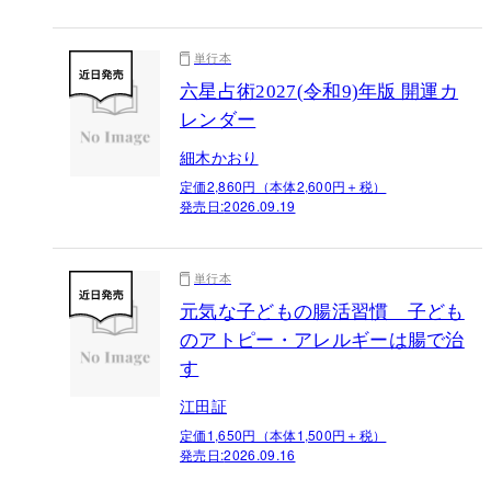
単行本
六星占術2027(令和9)年版 開運カ
レンダー
細木かおり
定価2,860円（本体2,600円＋税）
発売日:
2026.09.19
単行本
元気な子どもの腸活習慣 子ども
のアトピー・アレルギーは腸で治
す
江田証
定価1,650円（本体1,500円＋税）
発売日:
2026.09.16