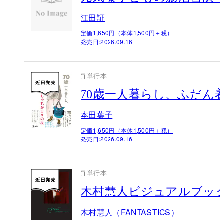
江田証
定価1,650円（本体1,500円＋税）
発売日:
2026.09.16
単行本
70歳一人暮らし、ふだ
本田葉子
定価1,650円（本体1,500円＋税）
発売日:
2026.09.16
単行本
木村慧人ビジュアルブック『V
木村慧人（FANTASTICS）