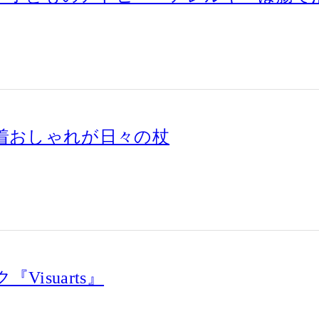
ん着おしゃれが日々の杖
isuarts』