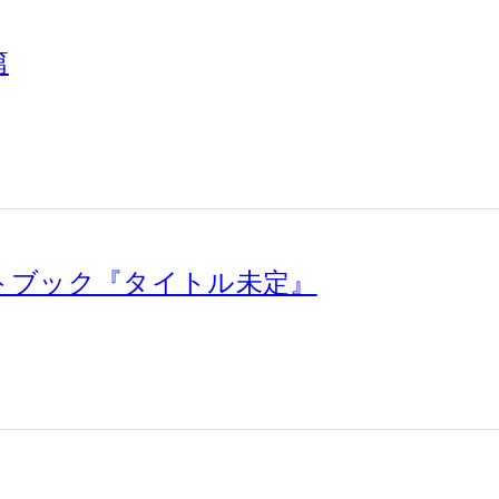
篇
リートブック『タイトル未定』