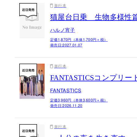
単行本
猫屋台日乗 生物多様性
ハルノ宵子
定価1,870円（本体1,700円＋税）
発売日:
2027.01.07
単行本
FANTASTICSコンプ
FANTASTICS
定価3,960円（本体3,600円＋税）
発売日:
2026.11.20
単行本