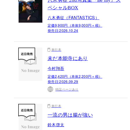
八木勇征 2nd写真集『Be my』ス
ペシャルBOX
八木勇征（FANTASTICS）
定価9,900円（本体9,000円＋税）
発売日:
2026.10.24
単行本
未だ本能寺にあり
今村翔吾
定価2,420円（本体2,200円＋税）
発売日:
2026.09.29
特設ページあり
単行本
一流の男は腸が強い
鈴木啓太