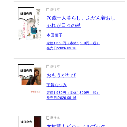
単行本
70歳一人暮らし、ふだん着おし
ゃれが日々の杖
本田葉子
定価1,650円（本体1,500円＋税）
発売日:
2026.09.16
単行本
おもうがたび
宇賀なつみ
定価1,980円（本体1,800円＋税）
発売日:
2026.09.16
単行本
木村慧人ビジュアルブック