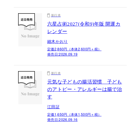
単行本
六星占術2027(令和9)年版 開運カ
レンダー
細木かおり
定価2,860円（本体2,600円＋税）
発売日:
2026.09.19
単行本
元気な子どもの腸活習慣 子ども
のアトピー・アレルギーは腸で治
す
江田証
定価1,650円（本体1,500円＋税）
発売日:
2026.09.16