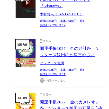
『Visuarts』
木村慧人（FANTASTICS）
定価3,300円（本体3,000円＋税）
発売日:
2026.09.12
単行本
開運手帳2027 金の時計座 ゲ
ッターズ飯田の五星三心占い
ゲッターズ飯田
定価2,035円（本体1,850円＋税）
発売日:
2026.09.11
特設ページあり
単行本
開運手帳2027 金のカメレオン
座 ゲッターズ飯田の五星三心占