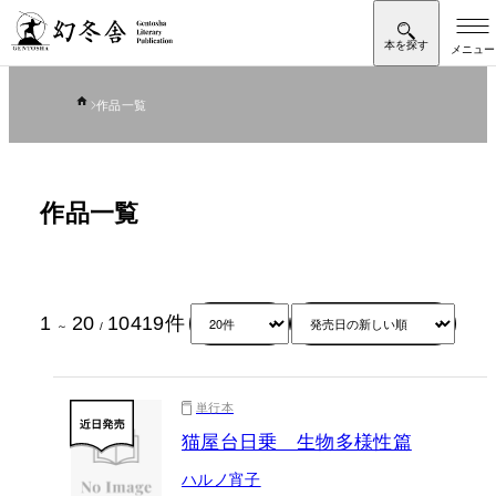
作品一覧
作品一覧
1
20
10419
件
～
/
単行本
猫屋台日乗 生物多様性篇
ハルノ宵子