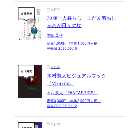
単行本
70歳一人暮らし、ふだん着おし
ゃれが日々の杖
本田葉子
定価1,650円（本体1,500円＋税）
発売日:
2026.09.16
単行本
木村慧人ビジュアルブック
『Visuarts』
木村慧人（FANTASTICS）
定価3,300円（本体3,000円＋税）
発売日:
2026.09.12
単行本