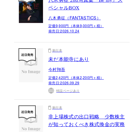
八木勇征 2nd写真集『Be my』ス
ペシャルBOX
八木勇征（FANTASTICS）
定価9,900円（本体9,000円＋税）
発売日:
2026.10.24
単行本
未だ本能寺にあり
今村翔吾
定価2,420円（本体2,200円＋税）
発売日:
2026.09.29
特設ページあり
単行本
非上場株式の出口戦略 少数株主
が知っておくべき株式換金の実務