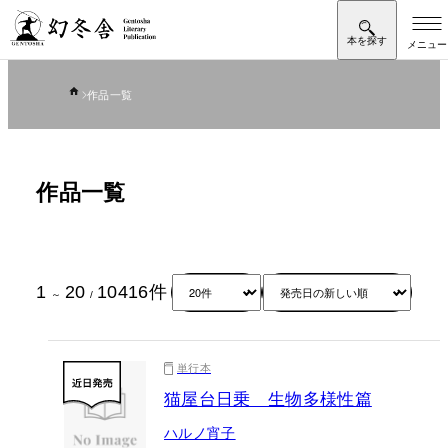
作品一覧
作品一覧
1
20
10416
件
～
/
単行本
猫屋台日乗 生物多様性篇
ハルノ宵子