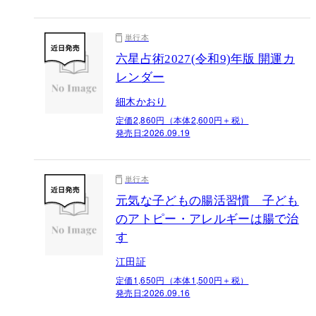
単行本
六星占術2027(令和9)年版 開運カ
レンダー
細木かおり
定価2,860円（本体2,600円＋税）
発売日:
2026.09.19
単行本
元気な子どもの腸活習慣 子ども
のアトピー・アレルギーは腸で治
す
江田証
定価1,650円（本体1,500円＋税）
発売日:
2026.09.16