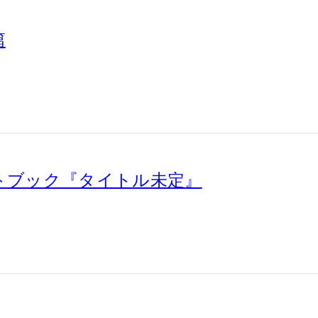
篇
リートブック『タイトル未定』