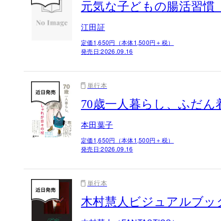
元気な子どもの腸活習慣
江田証
定価1,650円（本体1,500円＋税）
発売日:
2026.09.16
単行本
70歳一人暮らし、ふだ
本田葉子
定価1,650円（本体1,500円＋税）
発売日:
2026.09.16
単行本
木村慧人ビジュアルブック『V