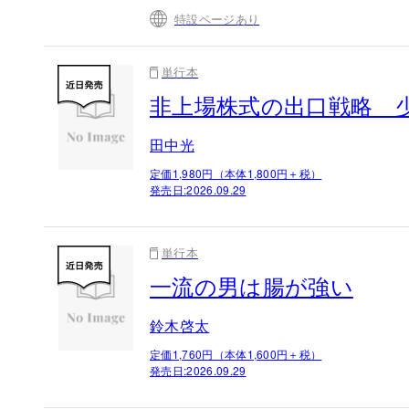
特設ページあり
単行本
非上場株式の出口戦略 
田中光
定価1,980円（本体1,800円＋税）
発売日:
2026.09.29
単行本
一流の男は腸が強い
鈴木啓太
定価1,760円（本体1,600円＋税）
発売日:
2026.09.29