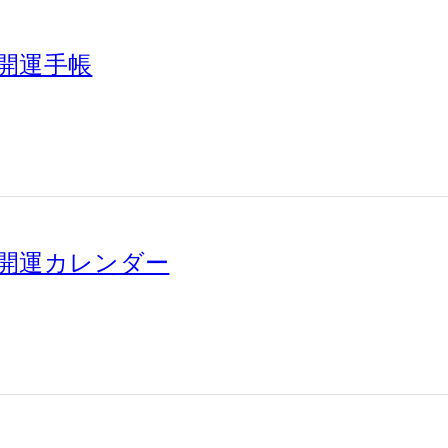
 開運手帳
版 開運カレンダー