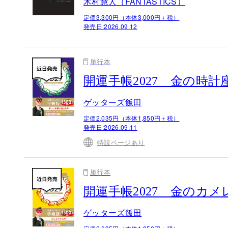
木村慧人（FANTASTICS）
定価3,300円（本体3,000円＋税）
発売日:
2026.09.12
単行本
開運手帳2027 金の時
ゲッターズ飯田
定価2,035円（本体1,850円＋税）
発売日:
2026.09.11
特設ページあり
単行本
開運手帳2027 金のカ
ゲッターズ飯田