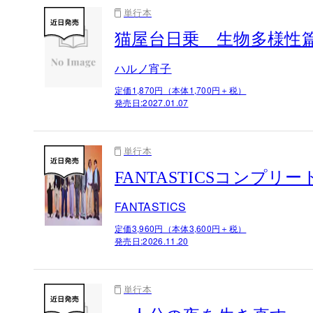
単行本
猫屋台日乗 生物多様性
ハルノ宵子
定価1,870円（本体1,700円＋税）
発売日:
2027.01.07
単行本
FANTASTICSコンプ
FANTASTICS
定価3,960円（本体3,600円＋税）
発売日:
2026.11.20
単行本