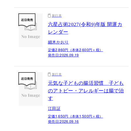
単行本
六星占術2027(令和9)年版 開運カ
レンダー
細木かおり
定価2,860円（本体2,600円＋税）
発売日:
2026.09.19
単行本
元気な子どもの腸活習慣 子ども
のアトピー・アレルギーは腸で治
す
江田証
定価1,650円（本体1,500円＋税）
発売日:
2026.09.16