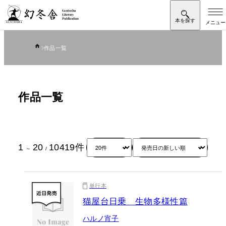
作品一覧
作品一覧
1
20
10419
件
～
/
単行本
猫屋台日乗 生物多様性篇
ハルノ宵子