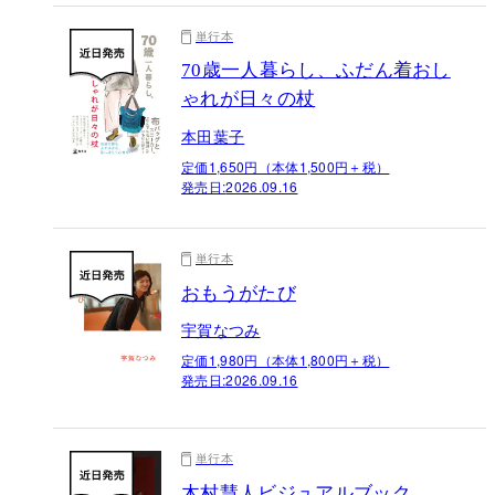
単行本
70歳一人暮らし、ふだん着おし
ゃれが日々の杖
本田葉子
定価1,650円（本体1,500円＋税）
発売日:
2026.09.16
単行本
おもうがたび
宇賀なつみ
定価1,980円（本体1,800円＋税）
発売日:
2026.09.16
単行本
木村慧人ビジュアルブック