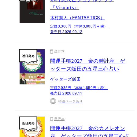
『Visuarts』
木村慧人（FANTASTICS）
定価3,300円（本体3,000円＋税）
発売日:
2026.09.12
単行本
開運手帳2027 金の時計座 ゲ
ッターズ飯田の五星三心占い
ゲッターズ飯田
定価2,035円（本体1,850円＋税）
発売日:
2026.09.11
特設ページあり
単行本
開運手帳2027 金のカメレオン
座 ゲッターズ飯田の五星三心占