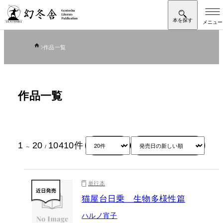
作品一覧
作品一覧
1
20
10410
件
～
/
単行本
猫屋台日乗 生物多様性篇
ハルノ宵子