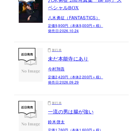
八木勇征 2nd写真集『Be my』ス
ペシャルBOX
八木勇征（FANTASTICS）
定価9,900円（本体9,000円＋税）
発売日:
2026.10.24
単行本
未だ本能寺にあり
今村翔吾
定価2,420円（本体2,200円＋税）
発売日:
2026.09.29
単行本
一流の男は腸が強い
鈴木啓太
定価1,760円（本体1,600円＋税）