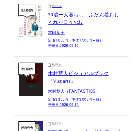
単行本
70歳一人暮らし、ふだん着おし
ゃれが日々の杖
本田葉子
定価1,650円（本体1,500円＋税）
発売日:
2026.09.16
単行本
木村慧人ビジュアルブック
『Visuarts』
木村慧人（FANTASTICS）
定価3,300円（本体3,000円＋税）
発売日:
2026.09.12
単行本