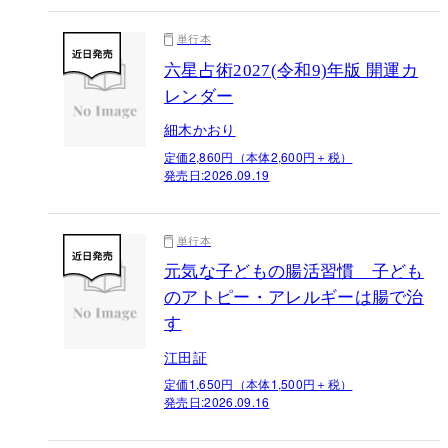
単行本
六星占術2027(令和9)年版 開運カ
レンダー
細木かおり
定価2,860円（本体2,600円＋税）
発売日:
2026.09.19
単行本
元気な子どもの腸活習慣 子ども
のアトピー・アレルギーは腸で治
す
江田証
定価1,650円（本体1,500円＋税）
発売日:
2026.09.16