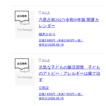
単行本
六星占術2027(令和9)年版 開運カ
レンダー
細木かおり
定価2,860円（本体2,600円＋税）
発売日:
2026.09.19
単行本
元気な子どもの腸活習慣 子ども
のアトピー・アレルギーは腸で治
す
江田証
定価1,650円（本体1,500円＋税）
発売日:
2026.09.16