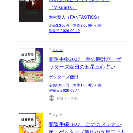
『Visuarts』
木村慧人（FANTASTICS）
定価3,300円（本体3,000円＋税）
発売日:
2026.09.12
単行本
開運手帳2027 金の時計座 ゲ
ッターズ飯田の五星三心占い
ゲッターズ飯田
定価2,035円（本体1,850円＋税）
発売日:
2026.09.11
特設ページあり
単行本
開運手帳2027 金のカメレオン
座 ゲッターズ飯田の五星三心占