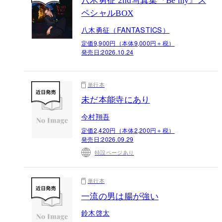
八木勇征 2nd写真集『Be my』ス
ペシャルBOX
八木勇征（FANTASTICS）
定価9,900円（本体9,000円＋税）
発売日:
2026.10.24
単行本
未だ本能寺にあり
今村翔吾
定価2,420円（本体2,200円＋税）
発売日:
2026.09.29
特設ページあり
単行本
一流の男は腸が強い
鈴木啓太