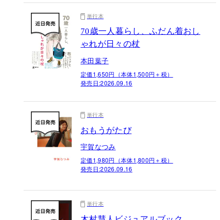
単行本
70歳一人暮らし、ふだん着おし
ゃれが日々の杖
本田葉子
定価1,650円（本体1,500円＋税）
発売日:
2026.09.16
単行本
おもうがたび
宇賀なつみ
定価1,980円（本体1,800円＋税）
発売日:
2026.09.16
単行本
木村慧人ビジュアルブック