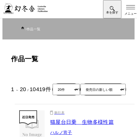
作品一覧
作品一覧
1
20
10419
件
～
/
単行本
猫屋台日乗 生物多様性篇
ハルノ宵子