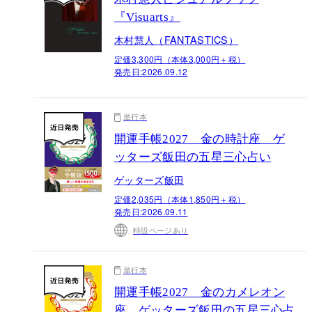
『Visuarts』
木村慧人（FANTASTICS）
定価3,300円（本体3,000円＋税）
発売日:
2026.09.12
単行本
開運手帳2027 金の時計座 ゲ
ッターズ飯田の五星三心占い
ゲッターズ飯田
定価2,035円（本体1,850円＋税）
発売日:
2026.09.11
特設ページあり
単行本
開運手帳2027 金のカメレオン
座 ゲッターズ飯田の五星三心占