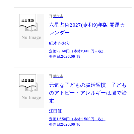
単行本
六星占術2027(令和9)年版 開運カ
レンダー
細木かおり
定価2,860円（本体2,600円＋税）
発売日:
2026.09.19
単行本
元気な子どもの腸活習慣 子ども
のアトピー・アレルギーは腸で治
す
江田証
定価1,650円（本体1,500円＋税）
発売日:
2026.09.16