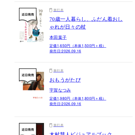
単行本
70歳一人暮らし、ふだん着おし
ゃれが日々の杖
本田葉子
定価1,650円（本体1,500円＋税）
発売日:
2026.09.16
単行本
おもうがたび
宇賀なつみ
定価1,980円（本体1,800円＋税）
発売日:
2026.09.16
単行本
木村慧人ビジュアルブック