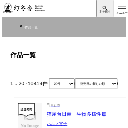
作品一覧
作品一覧
1
20
10419
件
～
/
単行本
猫屋台日乗 生物多様性篇
ハルノ宵子