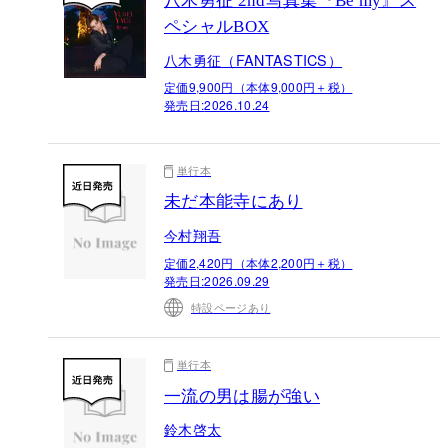
八木勇征 2nd写真集『Be my』ス
ペシャルBOX
八木勇征（FANTASTICS）
定価9,900円（本体9,000円＋税）
発売日:
2026.10.24
単行本
未だ本能寺にあり
今村翔吾
定価2,420円（本体2,200円＋税）
発売日:
2026.09.29
特設ページあり
単行本
一流の男は腸が強い
鈴木啓太