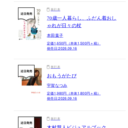
単行本
70歳一人暮らし、ふだん着おし
ゃれが日々の杖
本田葉子
定価1,650円（本体1,500円＋税）
発売日:
2026.09.16
単行本
おもうがたび
宇賀なつみ
定価1,980円（本体1,800円＋税）
発売日:
2026.09.16
単行本
木村慧人ビジュアルブック