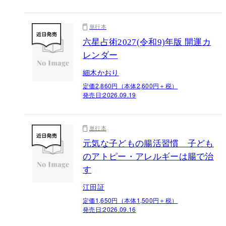
単行本
六星占術2027(令和9)年版 開運カ
レンダー
細木かおり
定価2,860円（本体2,600円＋税）
発売日:
2026.09.19
単行本
元気な子どもの腸活習慣 子ども
のアトピー・アレルギーは腸で治
す
江田証
定価1,650円（本体1,500円＋税）
発売日:
2026.09.16