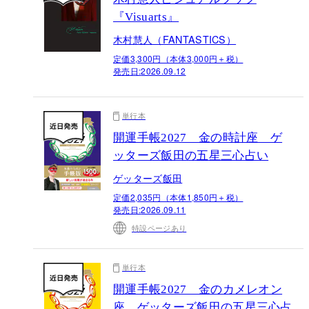
『Visuarts』
木村慧人（FANTASTICS）
定価3,300円（本体3,000円＋税）
発売日:
2026.09.12
単行本
開運手帳2027 金の時計座 ゲ
ッターズ飯田の五星三心占い
ゲッターズ飯田
定価2,035円（本体1,850円＋税）
発売日:
2026.09.11
特設ページあり
単行本
開運手帳2027 金のカメレオン
座 ゲッターズ飯田の五星三心占