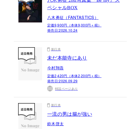
八木勇征 2nd写真集『Be my』ス
ペシャルBOX
八木勇征（FANTASTICS）
定価9,900円（本体9,000円＋税）
発売日:
2026.10.24
単行本
未だ本能寺にあり
今村翔吾
定価2,420円（本体2,200円＋税）
発売日:
2026.09.29
特設ページあり
単行本
一流の男は腸が強い
鈴木啓太