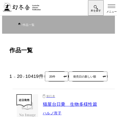
作品一覧
作品一覧
1
20
10419
件
～
/
単行本
猫屋台日乗 生物多様性篇
ハルノ宵子