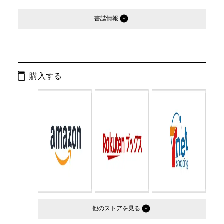
書誌情報
発行形態：
文庫
ページ数：
255ページ
購入する
ISBN：
9784877286569
Cコード：
0193
判型：
文庫判
他のストア