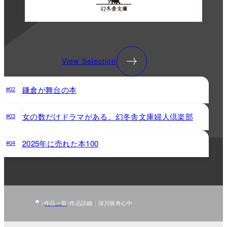
View Selection
鎌倉が舞台の本
#02
女の数だけドラマがある。幻冬舎文庫婦人倶楽部
#03
2025年に売れた本100
#04
作品一覧
作品詳細：深川猟奇心中