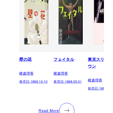
壁の花
フェイタル
東京スリーズ
ウン
横森理香
横森理香
横森理香
発売日:
1999.10.10
発売日:
1998.05.01
発売日:
1997.04.
Read More