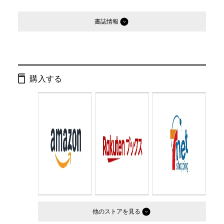
書誌情報
発行形態：
文庫
ページ数：
264ページ
購入する
ISBN：
9784877286118
Cコード：
0193
判型：
文庫判
他のストア