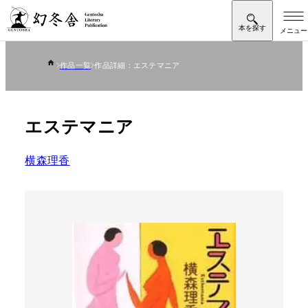
作品一覧
作品詳細：エステマニア
エステマニア
横森理香