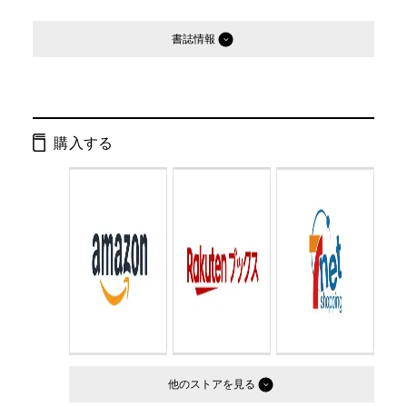
書誌情報
発行形態：
文庫
ページ数：
224ページ
購入する
ISBN：
9784877284398
Cコード：
0195
判型：
文庫判
他のストア