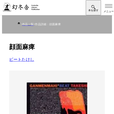
作品一覧
作品詳細：顔面麻痺
顔面麻痺
ビートたけし