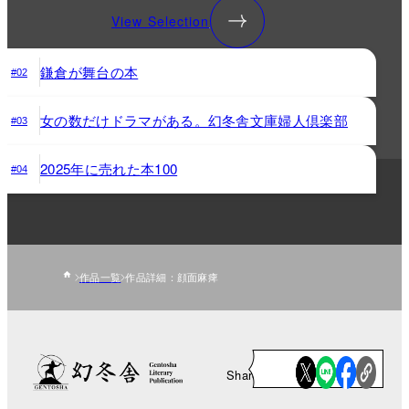
View Selection
鎌倉が舞台の本
#02
女の数だけドラマがある。幻冬舎文庫婦人倶楽部
#03
2025年に売れた本100
#04
作品一覧
作品詳細：顔面麻痺
Share