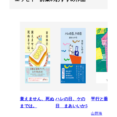
衰えません、死ぬ
ハレの日、ケの
平行と垂直
までは。
日 まあいいか5
山野海