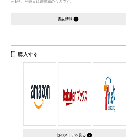
※価格、発売日は紙書籍のものです。
書誌情報
発行形態：
単行本
ページ数：
224ページ
購入する
ISBN：
9784877281649
Cコード：
0095
判型：
四六判
他のストア