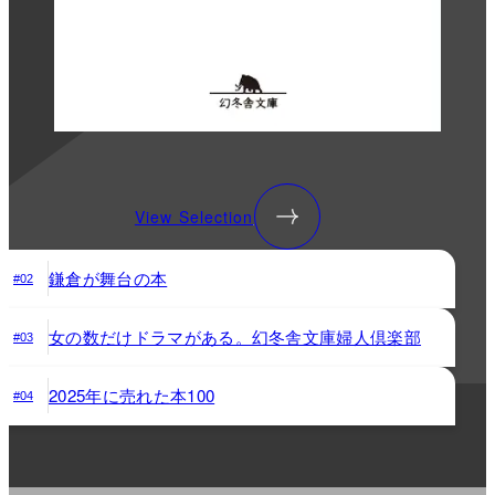
View Selection
鎌倉が舞台の本
#02
女の数だけドラマがある。幻冬舎文庫婦人倶楽部
#03
2025年に売れた本100
#04