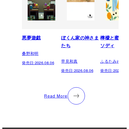
悪夢遊戯
ぼくん家の神さま
檸檬と蜜柑の
たち
ソディ
桑野和明
早見和真
ふるたみゆき
発売日:
2026.08.06
発売日:
2026.08.06
発売日:
2026.08.
Read More