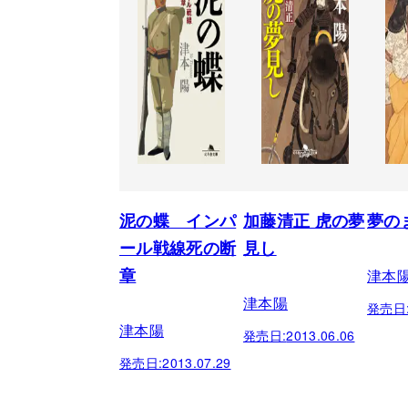
泥の蝶 インパ
加藤清正 虎の夢
夢の
ール戦線死の断
見し
津本
章
津本陽
発売日
津本陽
発売日:
2013.06.06
発売日:
2013.07.29