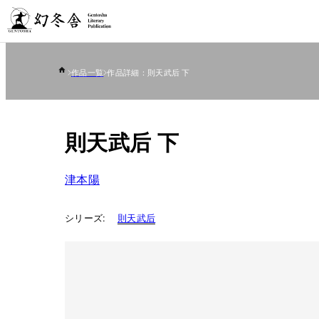
作品一覧
作品詳細：則天武后 下
則天武后 下
津本陽
シリーズ:
則天武后