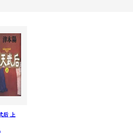
武后 上
陽