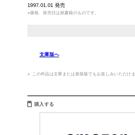
1997.01.01
発売
※価格、発売日は紙書籍のものです。
発行形態：
単行本
文庫版へ
ページ数：
320ページ
ISBN：
9784877281588
この作品は文庫または新装版でもお楽しみいただけ
Cコード：
0093
判型：
四六判
購入する