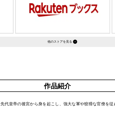
他のストア
作品紹介
は先代皇帝の後宮から身を起こし、強大な軍や狡猾な官僚を従