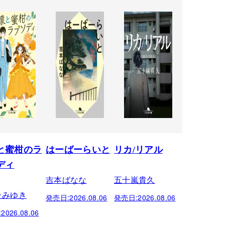
と蜜柑のラ
はーばーらいと
リカ/リアル
ディ
吉本ばなな
五十嵐貴久
たみゆき
発売日:
2026.08.06
発売日:
2026.08.06
:
2026.08.06