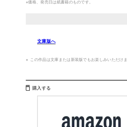
※価格、発売日は紙書籍のものです。
発行形態：
単行本
文庫版へ
ページ数：
200ページ
ISBN：
9784877281359
この作品は文庫または新装版でもお楽しみいただけ
Cコード：
0093
判型：
四六判
購入する