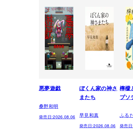
悪夢遊戯
ぼくん家の神さ
檸檬
またち
プソ
桑野和明
早見和真
ふる
発売日:
2026.08.06
発売日:
2026.08.06
発売日