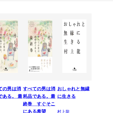
ての男は消
すべての男は消
おしゃれと無縁
である。 最
耗品である。最
に生きる
終巻 すぐそこ
村上龍
にある希望