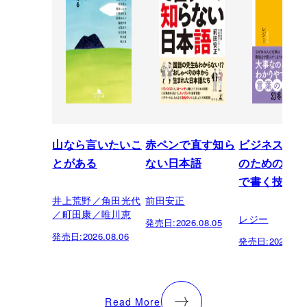
山なら言いたいこ
赤ペンで直す知ら
ビジネスパー
とがある
ない日本語
のための「芸
で書く技術
井上荒野／角田光代
前田安正
／町田康／唯川恵
レジー
発売日:
2026.08.05
発売日:
2026.08.06
発売日:
2026.07.
Read More