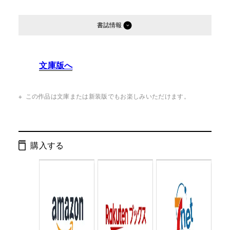
書誌情報
発行形態：
単行本
文庫版へ
ページ数：
240ページ
ISBN：
9784877281076
この作品は文庫または新装版でもお楽しみいただけます。
Cコード：
0095
判型：
四六判
購入する