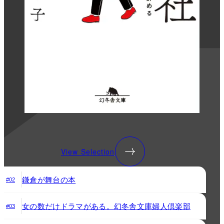
View Selection
鎌倉が舞台の本
#02
女の数だけドラマがある。幻冬舎文庫婦人倶楽部
#03