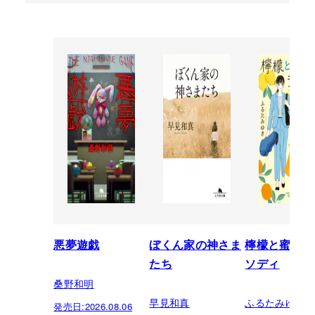
悪夢遊戯
ぼくん家の神さま
檸檬と蜜柑の
たち
ソディ
桑野和明
早見和真
ふるたみゆき
発売日:
2026.08.06