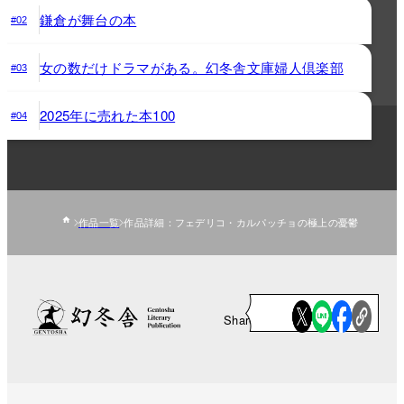
鎌倉が舞台の本
#02
女の数だけドラマがある。幻冬舎文庫婦人倶楽部
#03
2025年に売れた本100
#04
作品一覧
作品詳細：フェデリコ・カルパッチョの極上の憂鬱
Share