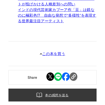
トが投げかける人種差別への問い
インドの現代芸術家カプーア作「豆」は鏡な
のに極彩色!? 自由な発想で“多様性”を表現す
る世界最注目アーティスト
この本を買う
Share
本の感想を送る