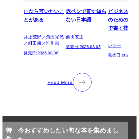
山なら言いたいこ
赤ペンで直す知ら
ビジネスパー
とがある
ない日本語
のための「芸
で書く技術
井上荒野／角田光代
前田安正
／町田康／唯川恵
レジー
発売日:
2026.08.05
発売日:
2026.08.06
発売日:
2026.07.
Read More
特
今おすすめしたい旬な本を集めまし
集
た