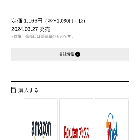
定価 1,166円
（本体1,060円＋税）
2024.03.27
発売
※価格、発売日は紙書籍のものです。
書誌情報
発行形態：
新書
電子書籍
オーディオブック
購入する
ページ数：
296ページ
ISBN：
9784344987258
Cコード：
0295
判型：
新書判