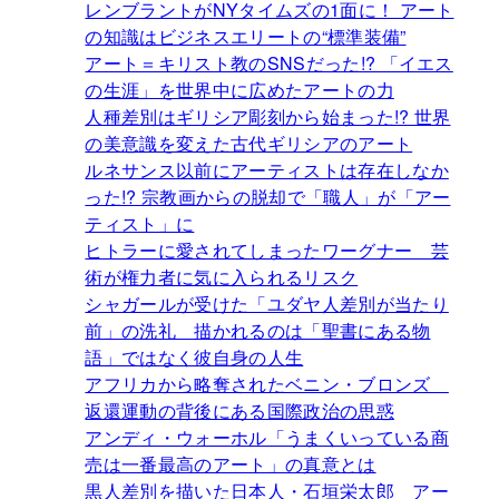
レンブラントがNYタイムズの1面に！ アート
の知識はビジネスエリートの“標準装備”
アート＝キリスト教のSNSだった!? 「イエス
の生涯」を世界中に広めたアートの力
人種差別はギリシア彫刻から始まった!? 世界
の美意識を変えた古代ギリシアのアート
ルネサンス以前にアーティストは存在しなか
った!? 宗教画からの脱却で「職人」が「アー
ティスト」に
ヒトラーに愛されてしまったワーグナー 芸
術が権力者に気に入られるリスク
シャガールが受けた「ユダヤ人差別が当たり
前」の洗礼 描かれるのは「聖書にある物
語」ではなく彼自身の人生
アフリカから略奪されたベニン・ブロンズ
返還運動の背後にある国際政治の思惑
アンディ・ウォーホル「うまくいっている商
売は一番最高のアート」の真意とは
黒人差別を描いた日本人・石垣栄太郎 アー