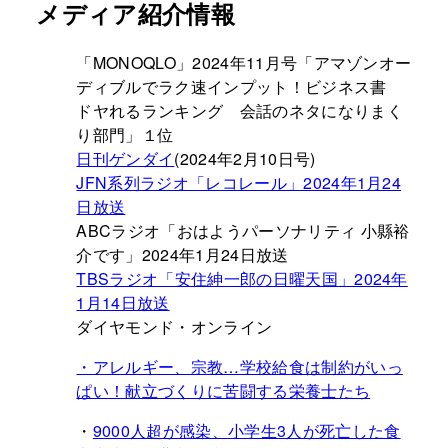
メディア紹介情報
「MONOQLO」2024年11月号「アマゾンオー
ディブルでラク速インプット！ビジネス書
ドヤれるランキング 会話のネタになりまく
り部門」１位
日刊ゲンダイ
(2024年2月10日号)
JFN系列ラジオ「レコレール」2024年1月24
日放送
ABCラジオ「おはようパーソナリティ 小縣裕
介です」2024年1月24日放送
TBSラジオ「安住紳一郎の日曜天国」2024年
1月14日放送
ダイヤモンド・オンライン
・アレルギー、宗教…学校給食は制約がいっ
ぱい！献立づくりに苦闘する栄養士たち
・
9000人超が感染、小学生3人が死亡した食