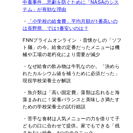
中毒事件…悲劇を防ぐために「NASAのシス
テム」が有効な理由
・
「小学校の給食費」平均月額が1番高いの
は長野県、では1番安いのは？
FNNプライムオンライン ・昔懐かしの「ソフ
ト麺」の今。給食の定番だったメニューは機
械や工場の老朽化により需要が減少
・なぜ給食の飲み物は牛乳なのか。「決めら
れたカルシウム値を補うために必須だった」
現役学校栄養士が解説
・魚介類は「高い固定費」藻類は忘れると海
藻まみれに！栄養バランスと美味しさ満たす
ための学校栄養士の試行錯誤
・苦手な食材は人気メニューの力を借りて子
どもの口に合わせて提供。家でもできる「残
されない給食」4つのテクニック