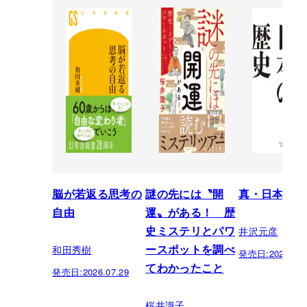
脳が若返る思考の
謎の先には〝開
真・日本の歴
自由
運〟がある！ 歴
井沢元彦
史ミステリとパワ
和田秀樹
ースポットを調べ
発売日:
2026.07.
てわかったこと
発売日:
2026.07.29
桜井識子