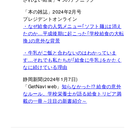
「本の雑誌」2024年2月号
プレジデントオンライン
・なぜ給食の人気メニュー｢ソフト麺｣は消え
たのか…平成後期に起こった｢学校給食の大転
換｣の意外な背景
・牛乳がご飯と合わないのはわかっていま
す…それでも私たちが｢給食に牛乳｣をかたく
なに続けている理由
静岡新聞(2024年1月7日)
「GetNavi web」
知らなかった!? 給食の意外
なルール。学校栄養士が語る給食トリビア満
載の一冊～注目の新書紹介～