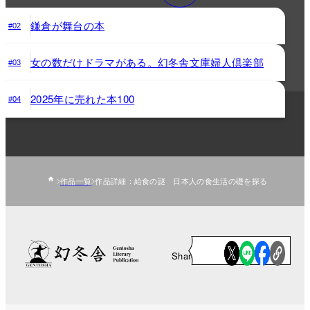
鎌倉が舞台の本
#02
女の数だけドラマがある。幻冬舎文庫婦人倶楽部
#03
2025年に売れた本100
#04
作品一覧
作品詳細：給食の謎 日本人の食生活の礎を探る
Share