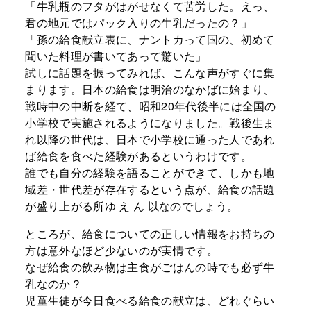
「牛乳瓶のフタがはがせなくて苦労した。えっ、
君の地元ではパック入りの牛乳だったの？」
「孫の給食献立表に、ナントカって国の、初めて
聞いた料理が書いてあって驚いた」
試しに話題を振ってみれば、こんな声がすぐに集
まります。日本の給食は明治のなかばに始まり、
戦時中の中断を経て、昭和20年代後半には全国の
小学校で実施されるようになりました。戦後生ま
れ以降の世代は、日本で小学校に通った人であれ
ば給食を食べた経験があるというわけです。
誰でも自分の経験を語ることができて、しかも地
域差・世代差が存在するという点が、給食の話題
が盛り上がる所ゆ え ん 以なのでしょう。
ところが、給食についての正しい情報をお持ちの
方は意外なほど少ないのが実情です。
なぜ給食の飲み物は主食がごはんの時でも必ず牛
乳なのか？
児童生徒が今日食べる給食の献立は、どれぐらい