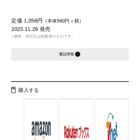
定価 1,056円
（本体960円＋税）
2023.11.29
発売
※価格、発売日は紙書籍のものです。
書誌情報
発行形態：
新書
オーディオブック
電子書籍
購入する
ページ数：
248ページ
ISBN：
9784344987159
Cコード：
0295
判型：
新書判