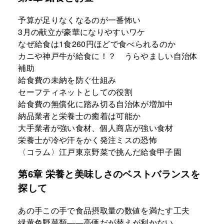
予算が足りなくなるのが一番怖い
3月の献立が豪華になりやすいワケ
なぜ給食は1食260円ほどで食べられるのか
カニや神戸牛が給食に！？ うらやましい自治体
補助
給食費の未納を防ぐ仕組み
セーフティネットとしての役割
給食費の無償化に踏み切る自治体が増加中
納品業者と栄養士の癒着は可能か
大手業者が強い食材、個人商店が強い食材
栄養士が冷や汗をかく発注ミスの恐怖
〈コラム〉江戸東京野菜で挑んだ給食甲子園
第6章 栄養と美味しさのベストバランスを
探して
あの手この手で食品摂取量の数値を満たす工夫
緑黄色野菜類――高価だが替えが利かない