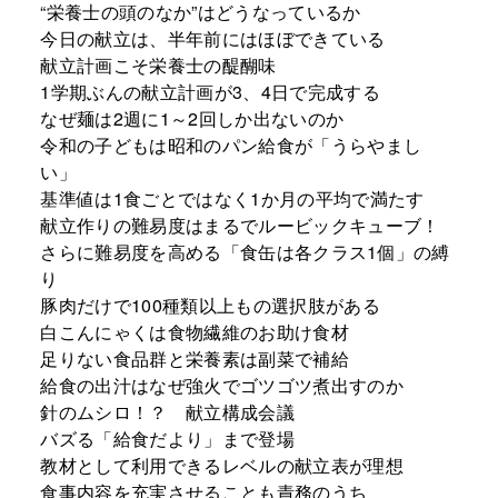
“栄養士の頭のなか”はどうなっているか
今日の献立は、半年前にはほぼできている
献立計画こそ栄養士の醍醐味
1学期ぶんの献立計画が3、4日で完成する
なぜ麺は2週に1～2回しか出ないのか
令和の子どもは昭和のパン給食が「うらやまし
い」
基準値は1食ごとではなく1か月の平均で満たす
献立作りの難易度はまるでルービックキューブ！
さらに難易度を高める「食缶は各クラス1個」の縛
り
豚肉だけで100種類以上もの選択肢がある
白こんにゃくは食物繊維のお助け食材
足りない食品群と栄養素は副菜で補給
給食の出汁はなぜ強火でゴツゴツ煮出すのか
針のムシロ！？ 献立構成会議
バズる「給食だより」まで登場
教材として利用できるレベルの献立表が理想
食事内容を充実させることも責務のうち