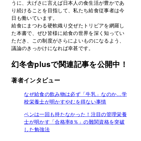
うに、大げさに言えば日本人の食生活が豊かであ
り続けることを目指して、私たち給食従事者は今
日も働いています。
給食にまつわる硬軟織り交ぜたトリビアを網羅し
た本書で、ぜひ皆様に給食の世界を深く知ってい
ただき、この制度がさらによいものになるよう、
議論のきっかけになれば幸甚です。
幻冬舎plusで関連記事を公開中！
著者インタビュー
なぜ給食の飲み物は必ず「牛乳」なのか…学
校栄養士が明かすやむを得ない事情
ペンは一回も持たなかった！注目の管理栄養
士が明かす「合格率8％」の難関資格を突破
した勉強法