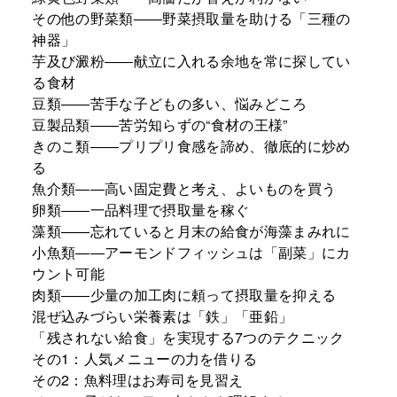
その他の野菜類――野菜摂取量を助ける「三種の
神器」
芋及び澱粉――献立に入れる余地を常に探してい
る食材
豆類――苦手な子どもの多い、悩みどころ
豆製品類――苦労知らずの“食材の王様”
きのこ類――プリプリ食感を諦め、徹底的に炒め
る
魚介類――高い固定費と考え、よいものを買う
卵類――一品料理で摂取量を稼ぐ
藻類――忘れていると月末の給食が海藻まみれに
小魚類――アーモンドフィッシュは「副菜」にカ
ウント可能
肉類――少量の加工肉に頼って摂取量を抑える
混ぜ込みづらい栄養素は「鉄」「亜鉛」
「残されない給食」を実現する7つのテクニック
その1：人気メニューの力を借りる
その2：魚料理はお寿司を見習え