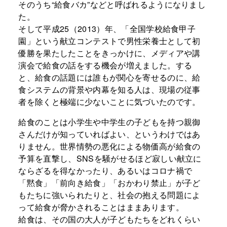
そのうち“給食バカ”などと呼ばれるようになりまし
た。
そして平成25（2013）年、「全国学校給食甲子
園」という献立コンテストで男性栄養士として初
優勝を果たしたことをきっかけに、メディアや講
演会で給食の話をする機会が増えました。する
と、給食の話題には誰もが関心を寄せるのに、給
食システムの背景や内幕を知る人は、現場の従事
者を除くと極端に少ないことに気づいたのです。
給食のことは小学生や中学生の子どもを持つ親御
さんだけが知っていればよい、というわけではあ
りません。世界情勢の悪化による物価高が給食の
予算を直撃し、SNSを騒がせるほど寂しい献立に
ならざるを得なかったり、あるいはコロナ禍で
「黙食」「前向き給食」「おかわり禁止」が子ど
もたちに強いられたりと、社会の抱える問題によ
って給食が脅かされることはままあります。
給食は、その国の大人が子どもたちをどれくらい