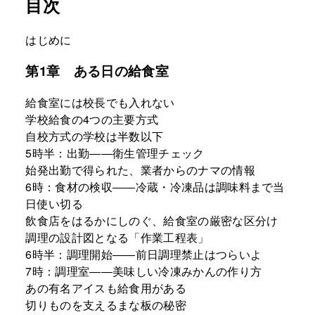
目次
はじめに
第1章 ある日の給食室
給食室には校長でも入れない
学校給食の4つの主要方式
自校方式の学校は半数以下
5時半：出勤――衛生管理チェック
始発出勤で得られた、業者からのナマの情報
6時：食材の検収――冷蔵・冷凍品は調味料まで当
日使い切る
飲食店をはるかにしのぐ、給食室の厳密な区分け
調理の設計図となる「作業工程表」
6時半：調理開始――前日調理禁止はつらいよ
7時：調理室――美味しい冷凍みかんの作り方
あの有名アイスも給食用がある
切りものを支えるまな板の秘密