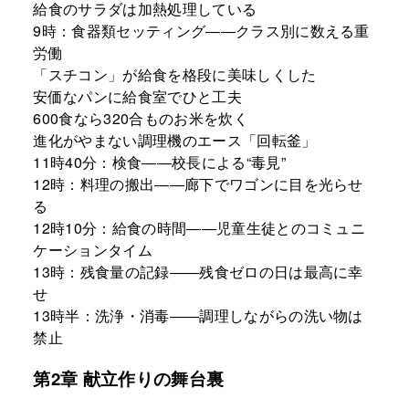
給食のサラダは加熱処理している
9時：食器類セッティング――クラス別に数える重
労働
「スチコン」が給食を格段に美味しくした
安価なパンに給食室でひと工夫
600食なら320合ものお米を炊く
進化がやまない調理機のエース「回転釜」
11時40分：検食――校長による“毒見”
12時：料理の搬出――廊下でワゴンに目を光らせ
る
12時10分：給食の時間――児童生徒とのコミュニ
ケーションタイム
13時：残食量の記録――残食ゼロの日は最高に幸
せ
13時半：洗浄・消毒――調理しながらの洗い物は
禁止
第2章 献立作りの舞台裏