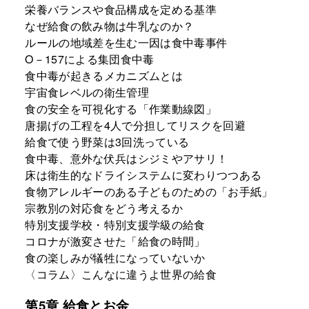
栄養バランスや食品構成を定める基準
なぜ給食の飲み物は牛乳なのか？
ルールの地域差を生む一因は食中毒事件
O－157による集団食中毒
食中毒が起きるメカニズムとは
宇宙食レベルの衛生管理
食の安全を可視化する「作業動線図」
唐揚げの工程を4人で分担してリスクを回避
給食で使う野菜は3回洗っている
食中毒、意外な伏兵はシジミやアサリ！
床は衛生的なドライシステムに変わりつつある
食物アレルギーのある子どものための「お手紙」
宗教別の対応食をどう考えるか
特別支援学校・特別支援学級の給食
コロナが激変させた「給食の時間」
食の楽しみが犠牲になっていないか
〈コラム〉こんなに違うよ世界の給食
第5章 給食とお金