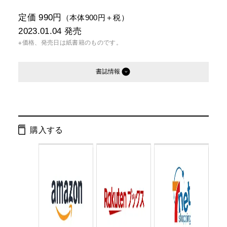
定価 990円
（本体900円＋税）
2023.01.04
発売
※価格、発売日は紙書籍のものです。
書誌情報
発行形態：
新書
電子書籍
オーディオブック
購入する
ページ数：
208ページ
ISBN：
9784344986794
Cコード：
0295
判型：
新書判