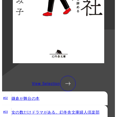
View Selection
鎌倉が舞台の本
#02
女の数だけドラマがある。幻冬舎文庫婦人倶楽部
#03