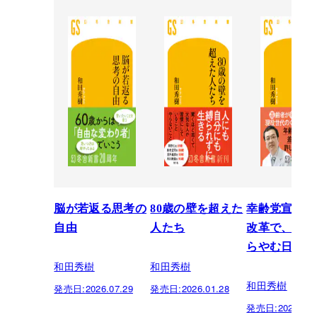
脳が若返る思考の
80歳の壁を超えた
幸齢党宣言 
自由
人たち
改革で、世界
らやむ日本を
和田秀樹
和田秀樹
和田秀樹
発売日:
2026.07.29
発売日:
2026.01.28
発売日:
2025.05.