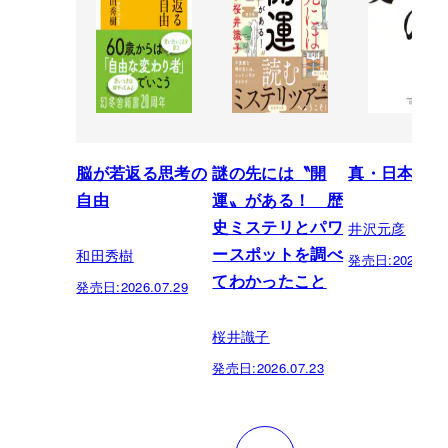
脳が若返る思考の
謎の先には〝開
真・日本の歴
自由
運〟がある！ 歴
井沢元彦
史ミステリとパワ
和田秀樹
ースポットを調べ
発売日:
2026.07.
てわかったこと
発売日:
2026.07.29
桜井識子
発売日:
2026.07.23