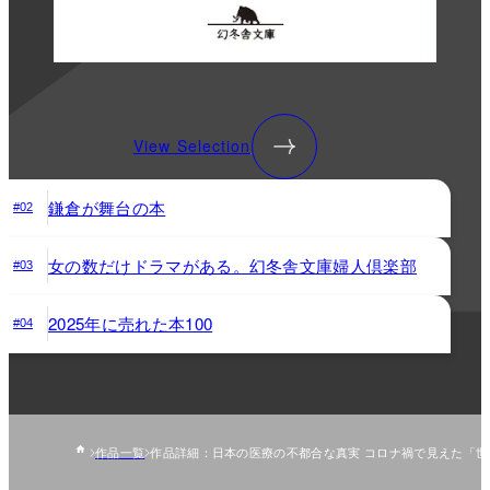
View Selection
鎌倉が舞台の本
#02
女の数だけドラマがある。幻冬舎文庫婦人倶楽部
#03
2025年に売れた本100
#04
作品一覧
作品詳細：日本の医療の不都合な真実 コロナ禍で見えた「