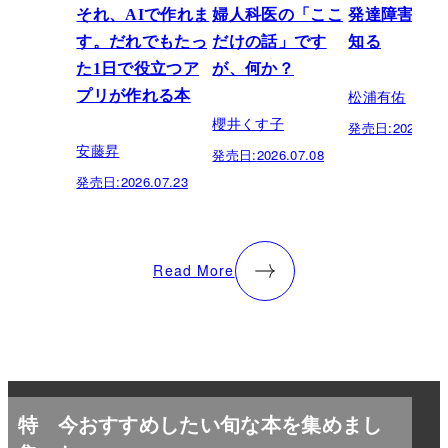
それ、AIで作れま
婦人科医の「ここ
発達障害を正
す。だれでもたっ
だけの話」です
知る
た1日で役立つア
が、何か？
松浦有佑
プリが作れる本
櫻井くす子
発売日:
2026.03.
安藤昇
発売日:
2026.07.08
発売日:
2026.07.23
Read More
特
今おすすめしたい旬な本を集めまし